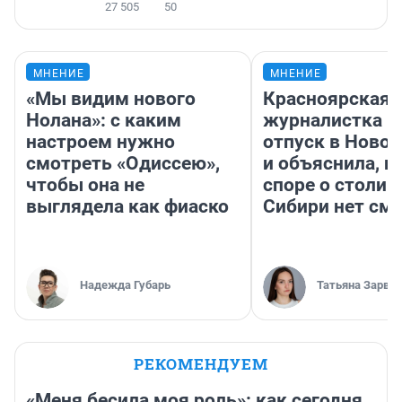
27 505
50
МНЕНИЕ
МНЕНИЕ
«Мы видим нового
Красноярская
Нолана»: с каким
журналистка п
настроем нужно
отпуск в Ново
смотреть «Одиссею»,
и объяснила, п
чтобы она не
споре о столиц
выглядела как фиаско
Сибири нет см
Надежда Губарь
Татьяна Зарва
РЕКОМЕНДУЕМ
«Меня бесила моя роль»: как сегодня