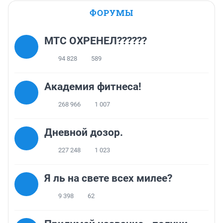
ФОРУМЫ
МТС ОХРЕНЕЛ??????
94 828
589
Академия фитнеса!
268 966
1 007
Дневной дозор.
227 248
1 023
Я ль на свете всех милее?
9 398
62