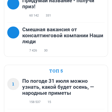
Придумай название - получи
приз!
60 142
331
Смешная вакансия от
консалтинговой компании Наши
люди
7 426
30
ТОП 5
По погоде 31 июля можно
1
узнать, какой будет осень, —
народные приметы
158 537
15