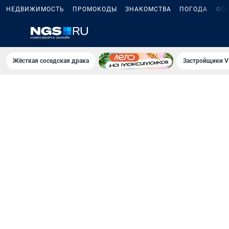
НЕДВИЖИМОСТЬ
ПРОМОКОДЫ
ЗНАКОМСТВА
ПОГОДА
ФО
Жёсткая соседская драка
Застройщики V