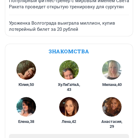
Популярный фитнес-тренер с мировым именем Света
Ракета проведет открытую тренировку для сургутян
Уроженка Волгограда выиграла миллион, купив
лотерейный билет за 20 рублей
ЗНАКОМСТВА
Юлия
,
50
ХуЛиГаНкА
,
Милана
,
40
43
Елена
,
38
Лена
,
42
Анастасия
,
29