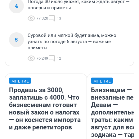
Погода 30 июля укажет, каким ждать август —
4
поверья и приметы
77 320
13
Суровой или мягкой будет зима, можно
5
узнать по погоде 5 августа — важные
приметы
76 249
12
МНЕНИЕ
МНЕНИЕ
Продашь за 3000,
Близнецам —
заплатишь с 4000. Что
внезапные пер
бизнесменам готовит
Девам —
новый закон о налогах
дополнительн
— он коснется импорта
траты: каким б
и даже репетиторов
август для все
зодиака — таро