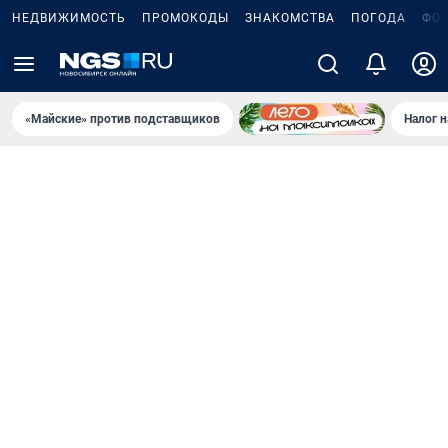
НЕДВИЖИМОСТЬ
ПРОМОКОДЫ
ЗНАКОМСТВА
ПОГОДА
ФО
«Майские» против подставщиков
Налог 