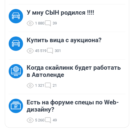
У мну СЫН родился !!!!
1 880
39
Купить вица с аукциона?
45 519
301
Когда скайлинк будет работать
в Автоленде
1 321
21
Есть на форуме спецы по Web-
дизайну?
5 260
49