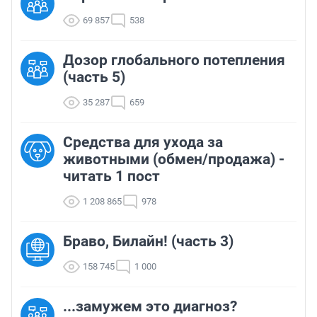
69 857
538
Дозор глобального потепления
(часть 5)
35 287
659
Средства для ухода за
животными (обмен/продажа) -
читать 1 пост
1 208 865
978
Браво, Билайн! (часть 3)
158 745
1 000
...замужем это диагноз?