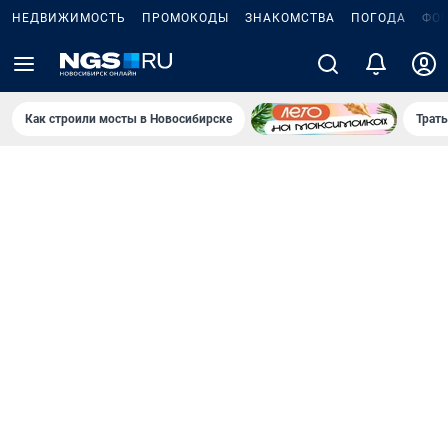
НЕДВИЖИМОСТЬ
ПРОМОКОДЫ
ЗНАКОМСТВА
ПОГОДА
ФО
Как строили мосты в Новосибирске
Траты