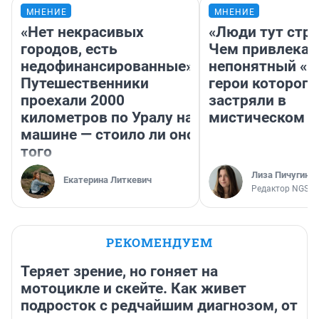
МНЕНИЕ
МНЕНИЕ
«Нет некрасивых
«Люди тут стр
городов, есть
Чем привлекае
недофинансированные».
непонятный «Н
Путешественники
герои которого
проехали 2000
застряли в
километров по Уралу на
мистическом о
машине — стоило ли оно
того
Лиза Пичугина
Екатерина Литкевич
Редактор NGS.R
РЕКОМЕНДУЕМ
Теряет зрение, но гоняет на
мотоцикле и скейте. Как живет
подросток с редчайшим диагнозом, от