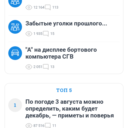
12 164
113
Забытые уголки прошлого...
1 935
15
"A" на дисплее бортового
компьютера СГВ
2 051
13
ТОП 5
По погоде 3 августа можно
1
определить, каким будет
декабрь, — приметы и поверья
87 516
11