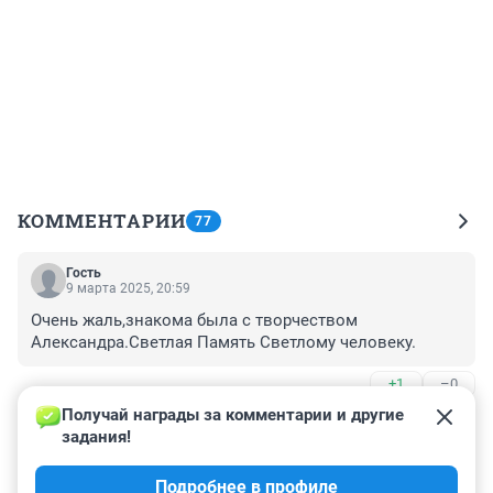
КОММЕНТАРИИ
77
Гость
9 марта 2025, 20:59
Очень жаль,знакома была с творчеством 
Александра.Светлая Память Светлому человеку.
+1
–0
Получай награды за комментарии и другие 
Гость
6 марта 2025, 11:17
задания!
пора снижать пенсионный возраст для мужчин. 
Подробнее в профиле
очень рано стали уходить