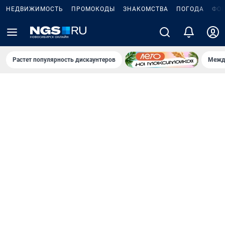
НЕДВИЖИМОСТЬ
ПРОМОКОДЫ
ЗНАКОМСТВА
ПОГОДА
ФО
Растет популярность дискаунтеров
Межд