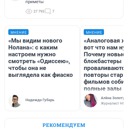
приметы
27 793
7
МНЕНИЕ
МНЕНИЕ
«Мы видим нового
«Аналоговая ж
Нолана»: с каким
вот что нам ну
настроем нужно
Почему новые
смотреть «Одиссею»,
блокбастеры
чтобы она не
проваливаются,
выглядела как фиаско
повторы стары
фильмов соби
полные залы
Алёна Золотух
Надежда Губарь
Журналист НГС
РЕКОМЕНДУЕМ