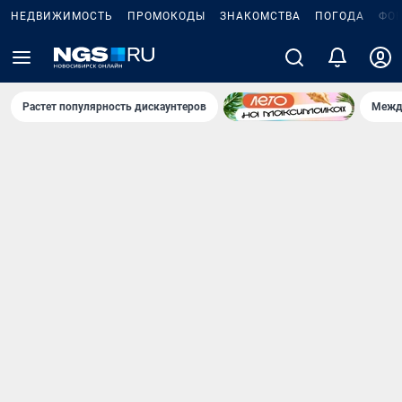
НЕДВИЖИМОСТЬ
ПРОМОКОДЫ
ЗНАКОМСТВА
ПОГОДА
ФО
Растет популярность дискаунтеров
Межд