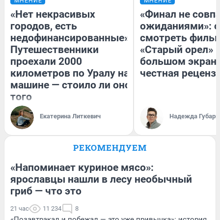
МНЕНИЕ
МНЕНИЕ
«Нет некрасивых
«Финал не совпа
городов, есть
ожиданиями»: с
недофинансированные».
смотреть филь
Путешественники
«Старый орел» 
проехали 2000
большом экран
километров по Уралу на
честная реценз
машине — стоило ли оно
того
Екатерина Литкевич
Надежда Губарь
РЕКОМЕНДУЕМ
«Напоминает куриное мясо»:
ярославцы нашли в лесу необычный
гриб — что это
21 час
11 234
8
«Позавтракал и побежал — это уже привычка»: история