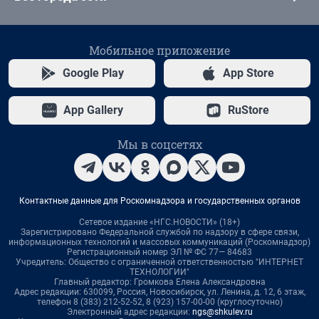
Мобильное приложение
Google Play
App Store
App Gallery
RuStore
Мы в соцсетях
Контактные данные для Роскомнадзора и государственных органов
Сетевое издание «НГС.НОВОСТИ» (18+)
Зарегистрировано Федеральной службой по надзору в сфере связи,
информационных технологий и массовых коммуникаций (Роскомнадзор)
Регистрационный номер ЭЛ № ФС 77— 84683
Учредитель: Общество с ограниченной ответственностью "ИНТЕРНЕТ
ТЕХНОЛОГИИ"
Главный редактор: Громкова Елена Александровна
Адрес редакции: 630099, Россия, Новосибирск, ул. Ленина, д. 12, 6 этаж,
телефон 8 (383) 212-52-52, 8 (923) 157-00-00 (круглосуточно)
Электронный адрес редакции:
ngs@shkulev.ru