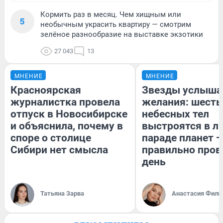
Кормить раз в месяц. Чем хищным или
5
необычным украсить квартиру — смотрим
зелёное разнообразие на выставке экзотики
27 043
13
МНЕНИЕ
МНЕНИЕ
Красноярская
Звезды услыша
журналистка провела
желания: шесть
отпуск в Новосибирске
небесных тел
и объяснила, почему в
выстроятся в л
споре о столице
параде планет —
Сибири нет смысла
правильно пров
день
Татьяна Зарва
Анастасия Фили