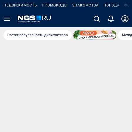
НЕДВИЖИМОСТЬ
ПРОМОКОДЫ
ЗНАКОМСТВА
ПОГОДА
ФО
Растет популярность дискаунтеров
Межд