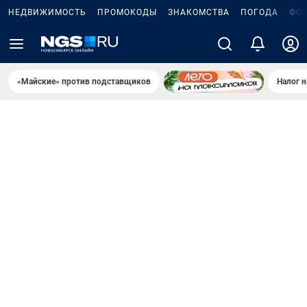
НЕДВИЖИМОСТЬ
ПРОМОКОДЫ
ЗНАКОМСТВА
ПОГОДА
ФО
«Майские» против подставщиков
Налог 