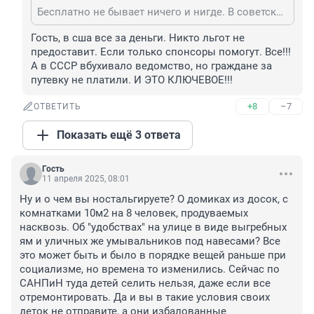
Бесплатно не бывает ничего и нигде. В советское время лагеря тоже не были бесплатными. На их содержание бухало большие весьма деньги как правило ведомство или конкретное предприятие. Вот сотрудникам определенным могли дать "бесплатно" путевку - просто за них по факту платили все другие вскладчину. Всяких "льготников" в США тоже немало которые ездят туда за символическую плату или вовсе бесплатно. Те кто показывает спортивные достижения выше среднего уровня - точно.
Гость, в сша все за деньги. Никто льгот не 
предоставит. Если только спонсоры помогут. Все!!! 
А в СССР вбухивало ведомство, но граждане за 
путевку не платили. И ЭТО КЛЮЧЕВОЕ!!!
+8
–7
ОТВЕТИТЬ
Показать ещё 3 ответа
Гость
11 апреля 2025, 08:01
Ну и о чем вы ностальгируете? О домиках из досок, с 
комнатками 10м2 на 8 человек, продуваемых 
насквозь. Об "удобствах" на улице в виде выгребных 
ям и уличных же умывальников под навесами? Все 
это может быть и было в порядке вещей раньше при 
социализме, но времена то изменились. Сейчас по 
САНПиН туда детей селить нельзя, даже если все 
отремонтировать. Да и вы в такие условия своих 
деток не отправите, а они избалованные 