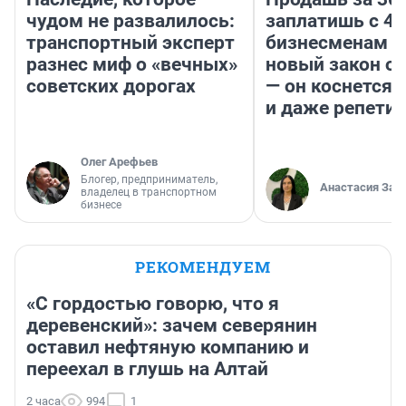
чудом не развалилось:
заплатишь с 40
транспортный эксперт
бизнесменам г
разнес миф о «вечных»
новый закон о 
советских дорогах
— он коснется 
и даже репети
Олег Арефьев
Блогер, предприниматель,
Анастасия Зав
владелец в транспортном
бизнесе
РЕКОМЕНДУЕМ
«С гордостью говорю, что я
деревенский»: зачем северянин
оставил нефтяную компанию и
переехал в глушь на Алтай
2 часа
994
1