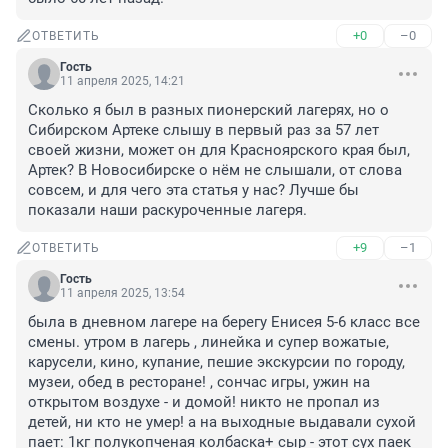
+0
–0
ОТВЕТИТЬ
Гость
11 апреля 2025, 14:21
Сколько я был в разных пионерский лагерях, но о 
Сибирском Артеке слышу в первый раз за 57 лет 
своей жизни, может он для Красноярского края был, 
Артек? В Новосибирске о нём не слышали, от слова 
совсем, и для чего эта статья у нас? Лучше бы 
показали наши раскуроченные лагеря.
+9
–1
ОТВЕТИТЬ
Гость
11 апреля 2025, 13:54
была в дневном лагере на берегу Енисея 5-6 класс все 
смены. утром в лагерь , линейка и супер вожатые, 
карусели, кино, купание, пешие экскурсии по городу, 
музеи, обед в ресторане! , сончас игры, ужин на 
открытом воздухе - и домой! никто не пропал из 
детей, ни кто не умер! а на выходные выдавали сухой 
пает: 1кг полукопченая колбаска+ сыр - этот сух паек 