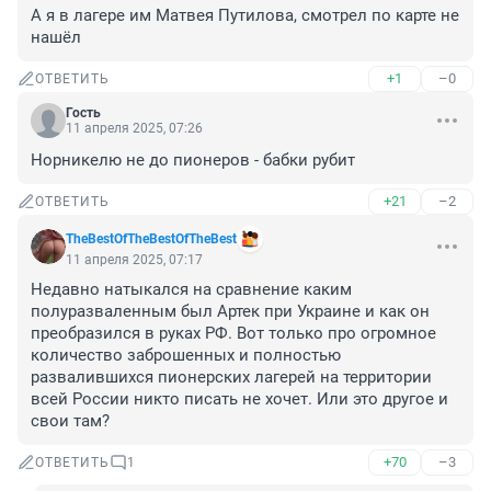
А я в лагере им Матвея Путилова, смотрел по карте не 
нашёл
+1
–0
ОТВЕТИТЬ
Гость
11 апреля 2025, 07:26
Норникелю не до пионеров - бабки рубит
+21
–2
ОТВЕТИТЬ
TheBestOfTheBestOfTheBest
11 апреля 2025, 07:17
Недавно натыкался на сравнение каким 
полуразваленным был Артек при Украине и как он 
преобразился в руках РФ. Вот только про огромное 
количество заброшенных и полностью 
развалившихся пионерских лагерей на территории 
всей России никто писать не хочет. Или это другое и 
свои там?
+70
–3
ОТВЕТИТЬ
1