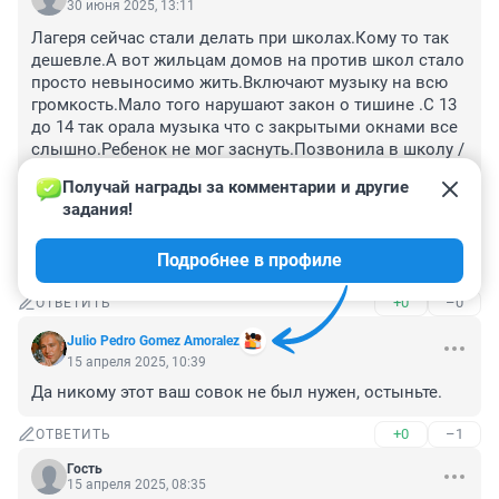
30 июня 2025, 13:11
Лагеря сейчас стали делать при школах.Кому то так 
дешевле.А вот жильцам домов на против школ стало 
просто невыносимо жить.Включают музыку на всю 
громкость.Мало того нарушают закон о тишине .С 13 
до 14 так орала музыка что с закрытыми окнами все 
слышно.Ребенок не мог заснуть.Позвонила в школу /
уже не первый раз/ Только тогда отключили.Ну 
Получай награды за комментарии и другие 
неужели взрослые педагоги не понимают что вокруг 
задания!
жилые дома.Звонила в мэрию.Послали в отдел 
образования.Там трубку никто не берет.ЭТО ШКОЛА 
Подробнее в профиле
172
+0
–0
ОТВЕТИТЬ
Julio Pedro Gomez Amoralez
15 апреля 2025, 10:39
Да никому этот ваш совок не был нужен, остыньте.
+0
–1
ОТВЕТИТЬ
Гость
15 апреля 2025, 08:35