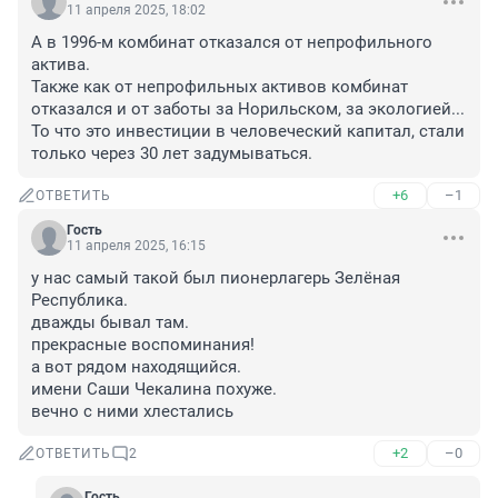
11 апреля 2025, 18:02
А в 1996-м комбинат отказался от непрофильного 
актива.

Также как от непрофильных активов комбинат 
отказался и от заботы за Норильском, за экологией...

То что это инвестиции в человеческий капитал, стали 
только через 30 лет задумываться.
+6
–1
ОТВЕТИТЬ
Гость
11 апреля 2025, 16:15
у нас самый такой был пионерлагерь Зелёная 
Республика.

дважды бывал там.

прекрасные воспоминания!

а вот рядом находящийся.

имени Саши Чекалина похуже.

вечно с ними хлестались
+2
–0
ОТВЕТИТЬ
2
Гость