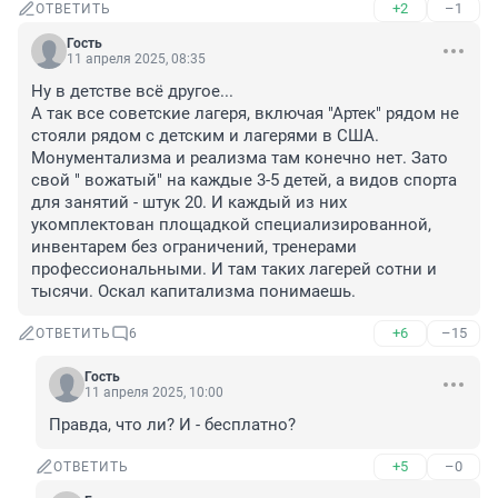
+2
–1
ОТВЕТИТЬ
Гость
11 апреля 2025, 08:35
Ну в детстве всё другое...

А так все советские лагеря, включая "Артек" рядом не 
стояли рядом с детским и лагерями в США.

Монументализма и реализма там конечно нет. Зато 
свой " вожатый" на каждые 3-5 детей, а видов спорта 
для занятий - штук 20. И каждый из них 
укомплектован площадкой специализированной, 
инвентарем без ограничений, тренерами 
профессиональными. И там таких лагерей сотни и 
тысячи. Оскал капитализма понимаешь.
+6
–15
ОТВЕТИТЬ
6
Гость
11 апреля 2025, 10:00
Правда, что ли? И - бесплатно?
+5
–0
ОТВЕТИТЬ