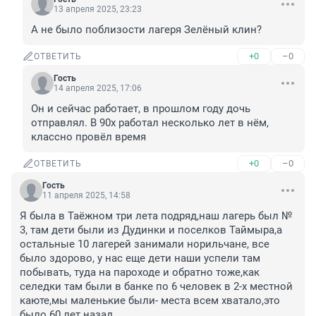
13 апреля 2025, 23:23
А не было поблизости лагеря Зелёный клин?
+0
–0
ОТВЕТИТЬ
Гость
14 апреля 2025, 17:06
Он и сейчас работает, в прошлом году дочь 
отправлял. В 90х работал несколько лет в нём, 
классно провёл время
+0
–0
ОТВЕТИТЬ
Гость
11 апреля 2025, 14:58
Я была в Таёжном три лета подряд,наш лагерь был № 
3, там дети были из Дудинки и поселков Таймыра,а 
остальные 10 лагерей занимали норильчане, все 
было здорово, у нас еще дети наши успели там 
побывать, туда на пароходе и обратно тоже,как 
селедки там были в банке по 6 человек в 2-х местной 
каюте,мы маленькие были- места всем хватало,это 
было 60 лет назад.