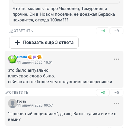
Что ты мелешь то про Чкаловец, Тимуровец и 
прочие. Он в Новом поселке, не доезжая Бердска 
находится, откуда 100км???
+4
–9
ОТВЕТИТЬ
Показать ещё 3 ответа
Bream
11 апреля 2025, 10:01
это было актуально

ключевое слово было.

сейчас это не более чем полусгнившие деревяшки
+3
–5
ОТВЕТИТЬ
Гость
11 апреля 2025, 09:57
"Проклятый социализм", да же, Вахи - тузики и иже с 
вами?