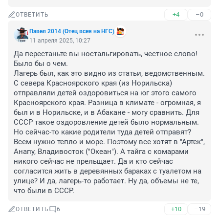
+4
–0
ОТВЕТИТЬ
Павел 2014 (Отец всея на НГС)
11 апреля 2025, 10:27
Да перестаньте вы ностальгировать, честное слово! 
Было бы о чем.

Лагерь был, как это видно из статьи, ведомственным. 
С севера Красноярского края (из Норильска) 
отправляли детей оздоровиться на юг этого самого 
Красноярского края. Разница в климате - огромная, я 
был и в Норильске, и в Абакане - могу сравнить. Для 
СССР такое оздоровление детей было нормальным. 

Но сейчас-то какие родители туда детей отправят? 
Всем нужно тепло и море. Поэтому все хотят в "Артек", 
Анапу, Владивосток ("Океан"). А тайга с комарами 
никого сейчас не прельщает. Да и кто сейчас 
согласится жить в деревянных бараках с туалетом на 
улице? И да, лагерь-то работает. Ну да, объемы не те, 
что были в СССР.
+10
–19
ОТВЕТИТЬ
6