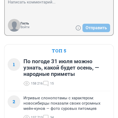
Гость
Войти
Отправить
ТОП 5
По погоде 31 июля можно
1
узнать, какой будет осень, —
народные приметы
158 216
15
Игривые слонопотамы с характером:
2
новосибирцы показали своих огромных
мейн-кунов — фото суровых питомцев
137 713
34