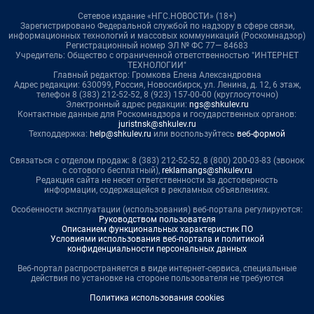
Сетевое издание «НГС.НОВОСТИ» (18+)
Зарегистрировано Федеральной службой по надзору в сфере связи,
информационных технологий и массовых коммуникаций (Роскомнадзор)
Регистрационный номер ЭЛ № ФС 77— 84683
Учредитель: Общество с ограниченной ответственностью "ИНТЕРНЕТ
ТЕХНОЛОГИИ"
Главный редактор: Громкова Елена Александровна
Адрес редакции: 630099, Россия, Новосибирск, ул. Ленина, д. 12, 6 этаж,
телефон 8 (383) 212-52-52, 8 (923) 157-00-00 (круглосуточно)
Электронный адрес редакции:
ngs@shkulev.ru
Контактные данные для Роскомнадзора и государственных органов:
juristnsk@shkulev.ru
Техподдержка:
help@shkulev.ru
или воспользуйтесь
веб-формой
Связаться с отделом продаж: 8 (383) 212-52-52, 8 (800) 200-03-83 (звонок
с сотового бесплатный),
reklamangs@shkulev.ru
Редакция сайта не несет ответственности за достоверность
информации, содержащейся в рекламных объявлениях.
Особенности эксплуатации (использования) веб-портала регулируются:
Руководством пользователя
Описанием функциональных характеристик ПО
Условиями использования веб-портала и политикой
конфиденциальности персональных данных
Веб-портал распространяется в виде интернет-сервиса, специальные
действия по установке на стороне пользователя не требуются
Политика использования cookies