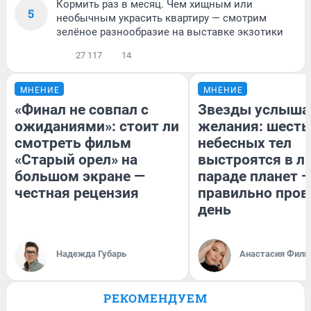
Кормить раз в месяц. Чем хищным или
5
необычным украсить квартиру — смотрим
зелёное разнообразие на выставке экзотики
27 117
14
МНЕНИЕ
МНЕНИЕ
«Финал не совпал с
Звезды услыша
ожиданиями»: стоит ли
желания: шесть
смотреть фильм
небесных тел
«Старый орел» на
выстроятся в л
большом экране —
параде планет —
честная рецензия
правильно пров
день
Надежда Губарь
Анастасия Фили
РЕКОМЕНДУЕМ