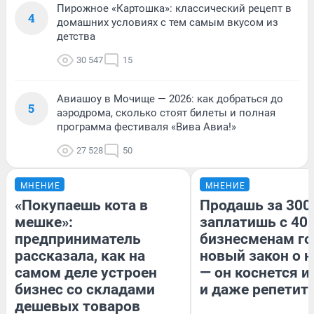
Пирожное «Картошка»: классический рецепт в
4
домашних условиях с тем самым вкусом из
детства
30 547
15
Авиашоу в Мочище — 2026: как добраться до
5
аэродрома, сколько стоят билеты и полная
программа фестиваля «Вива Авиа!»
27 528
50
МНЕНИЕ
МНЕНИЕ
«Покупаешь кота в
Продашь за 300
мешке»:
заплатишь с 400
предприниматель
бизнесменам го
рассказала, как на
новый закон о н
самом деле устроен
— он коснется 
бизнес со складами
и даже репетит
дешевых товаров