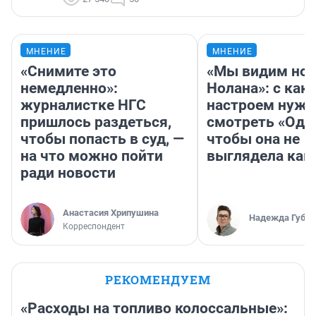
МНЕНИЕ
МНЕНИЕ
«Снимите это
«Мы видим нов
немедленно»:
Нолана»: с как
журналистке НГС
настроем нужн
пришлось раздеться,
смотреть «Оди
чтобы попасть в суд, —
чтобы она не
на что можно пойти
выглядела как
ради новости
Анастасия Хрипушина
Надежда Губар
Корреспондент
РЕКОМЕНДУЕМ
«Расходы на топливо колоссальные»: