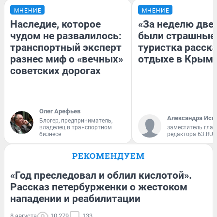
МНЕНИЕ
МНЕНИЕ
Наследие, которое
«За неделю две
чудом не развалилось:
были страшные
транспортный эксперт
туристка расска
разнес миф о «вечных»
отдыхе в Крым
советских дорогах
Олег Арефьев
Александра Исм
Блогер, предприниматель,
владелец в транспортном
заместитель глав
бизнесе
редактора 63.RU
РЕКОМЕНДУЕМ
«Год преследовал и облил кислотой».
Рассказ петербурженки о жестоком
нападении и реабилитации
8 августа
10 279
133