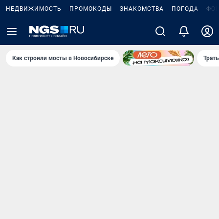
НЕДВИЖИМОСТЬ
ПРОМОКОДЫ
ЗНАКОМСТВА
ПОГОДА
ФО
Как строили мосты в Новосибирске
Траты