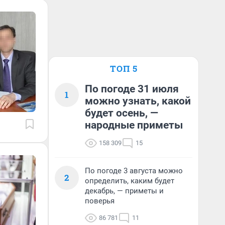
ТОП 5
По погоде 31 июля
1
можно узнать, какой
будет осень, —
народные приметы
158 309
15
По погоде 3 августа можно
2
определить, каким будет
декабрь, — приметы и
поверья
86 781
11