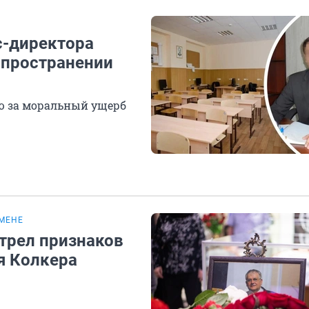
с-директора
спространении
ю за моральный ущерб
ЗМЕНЕ
трел признаков
я Колкера