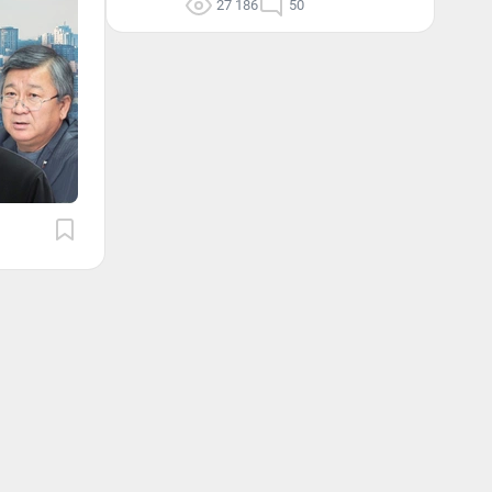
27 186
50