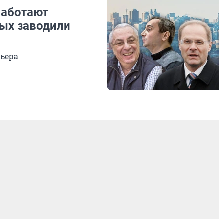
работают
рых заводили
рьера