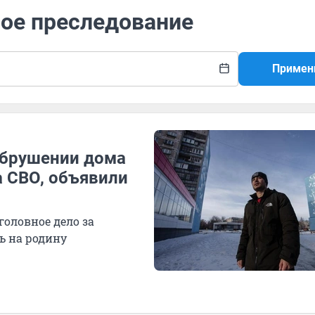
ное преследование
Примен
обрушении дома
а СВО, объявили
головное дело за
ь на родину