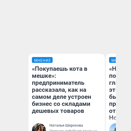
МНЕНИЕ
МНЕНИЕ
«Покупаешь кота в
«Никог
мешке»:
победи
предприниматель
главны
рассказала, как на
этого г
самом деле устроен
бьет р
бизнес со складами
прокат
дешевых товаров
отзыв 
Нолана
Наталья Шорохова
Ст