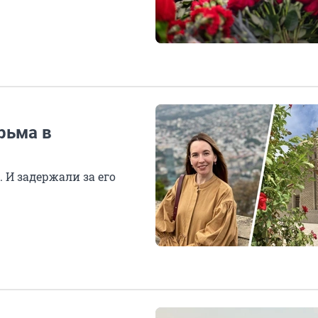
рьма в
 И задержали за его