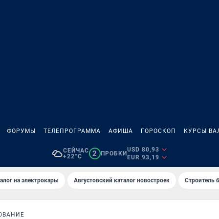
ФОРУМЫ
ТЕЛЕПРОГРАММА
АФИША
ГОРОСКОП
КУРСЫ ВА
USD 80,93
СЕЙЧАС
2
ПРОБКИ
+22°C
EUR 93,19
алог на электрокары
Августовский каталог новостроек
Строитель б
ОВАНИЕ