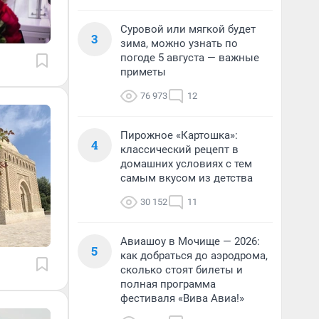
Суровой или мягкой будет
3
зима, можно узнать по
погоде 5 августа — важные
приметы
76 973
12
Пирожное «Картошка»:
4
классический рецепт в
домашних условиях с тем
самым вкусом из детства
30 152
11
Авиашоу в Мочище — 2026:
5
как добраться до аэродрома,
сколько стоят билеты и
полная программа
фестиваля «Вива Авиа!»