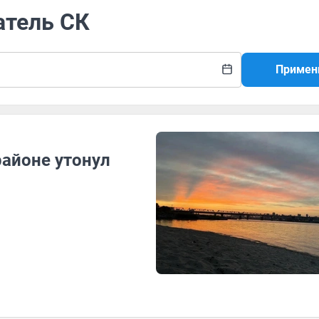
атель СК
Примен
районе утонул