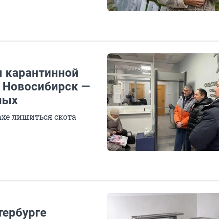
и карантинной
в Новосибирск —
ных
ахе лишиться скота
тербурге