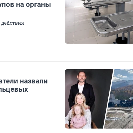
упов на органы
 действия
атели назвали
льцевых