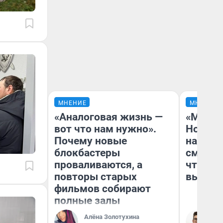
МНЕНИЕ
МНЕНИЕ
«Аналоговая жизнь —
«Мы ви
вот что нам нужно».
Нолана
Почему новые
настро
блокбастеры
смотре
проваливаются, а
чтобы 
повторы старых
выгляд
фильмов собирают
полные залы
Алёна Золотухина
На