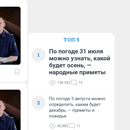
ТОП 5
По погоде 31 июля
1
можно узнать, какой
будет осень, —
народные приметы
158 392
15
По погоде 3 августа можно
2
определить, каким будет
декабрь, — приметы и
поверья
86 882
11