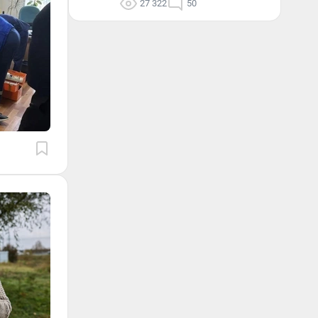
27 322
50