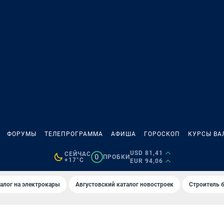
ФОРУМЫ
ТЕЛЕПРОГРАММА
АФИША
ГОРОСКОП
КУРСЫ ВА
USD 81,41
СЕЙЧАС
0
ПРОБКИ
+17°C
EUR 94,06
алог на электрокары
Августовский каталог новостроек
Строитель б