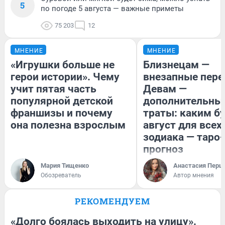
5
по погоде 5 августа — важные приметы
75 203
12
МНЕНИЕ
МНЕНИЕ
«Игрушки больше не
Близнецам —
герои истории». Чему
внезапные пере
учит пятая часть
Девам —
популярной детской
дополнительны
франшизы и почему
траты: каким б
она полезна взрослым
август для всех
зодиака — таро-
прогноз
Мария Тищенко
Анастасия Перш
Обозреватель
Автор мнения
РЕКОМЕНДУЕМ
«Долго боялась выходить на улицу».