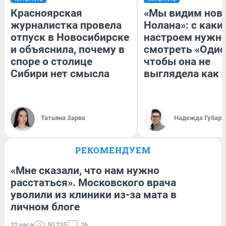
Красноярская
«Мы видим нов
журналистка провела
Нолана»: с каки
отпуск в Новосибирске
настроем нужн
и объяснила, почему в
смотреть «Одис
споре о столице
чтобы она не
Сибири нет смысла
выглядела как 
Татьяна Зарва
Надежда Губарь
РЕКОМЕНДУЕМ
«Мне сказали, что нам нужно
расстаться». Московского врача
уволили из клиники из-за мата в
личном блоге
22 часа
50 235
26