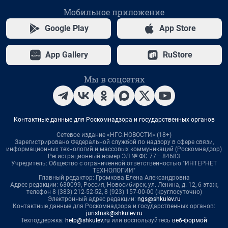
Мобильное приложение
Google Play
App Store
App Gallery
RuStore
Мы в соцсетях
Контактные данные для Роскомнадзора и государственных органов
Сетевое издание «НГС.НОВОСТИ» (18+)
Зарегистрировано Федеральной службой по надзору в сфере связи,
информационных технологий и массовых коммуникаций (Роскомнадзор)
Регистрационный номер ЭЛ № ФС 77— 84683
Учредитель: Общество с ограниченной ответственностью "ИНТЕРНЕТ
ТЕХНОЛОГИИ"
Главный редактор: Громкова Елена Александровна
Адрес редакции: 630099, Россия, Новосибирск, ул. Ленина, д. 12, 6 этаж,
телефон 8 (383) 212-52-52, 8 (923) 157-00-00 (круглосуточно)
Электронный адрес редакции:
ngs@shkulev.ru
Контактные данные для Роскомнадзора и государственных органов:
juristnsk@shkulev.ru
Техподдержка:
help@shkulev.ru
или воспользуйтесь
веб-формой