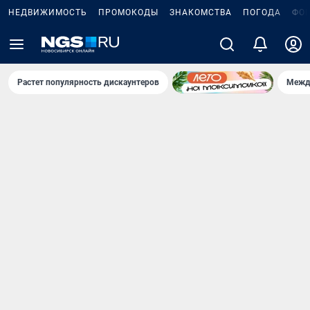
НЕДВИЖИМОСТЬ
ПРОМОКОДЫ
ЗНАКОМСТВА
ПОГОДА
ФО
Растет популярность дискаунтеров
Межд