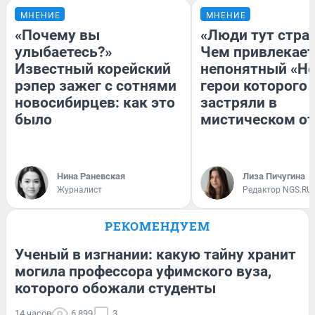
МНЕНИЕ
МНЕНИЕ
«Почему вы
«Люди тут стра
улыбаетесь?»
Чем привлекает
Известный корейский
непонятный «Не
рэпер зажег с сотнями
герои которого
новосибирцев: как это
застряли в
было
мистическом от
Нина Раневская
Лиза Пичугина
Журналист
Редактор NGS.RU
РЕКОМЕНДУЕМ
Ученый в изгнании: какую тайну хранит
могила профессора уфимского вуза,
которого обожали студенты
14 часов
6 899
3