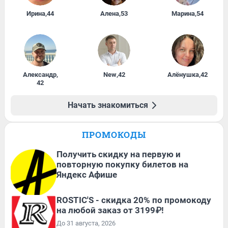
Ирина
,
44
Алена
,
53
Марина
,
54
Александр
,
New
,
42
Алёнушка
,
42
42
Начать знакомиться
ПРОМОКОДЫ
Получить скидку на первую и
повторную покупку билетов на
Яндекс Афише
ROSTIC'S - скидка 20% по промокоду
на любой заказ от 3199₽!
До 31 августа, 2026