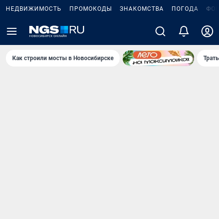
НЕДВИЖИМОСТЬ
ПРОМОКОДЫ
ЗНАКОМСТВА
ПОГОДА
ФО
Как строили мосты в Новосибирске
Траты