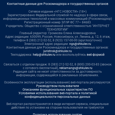
Контактные данные для Роскомнадзора и государственных органов
Сетевое издание «НГС.НОВОСТИ» (18+)
Зарегистрировано Федеральной службой по надзору в сфере связи,
информационных технологий и массовых коммуникаций (Роскомнадзор)
Регистрационный номер ЭЛ № ФС 77— 84683
Учредитель: Общество с ограниченной ответственностью "ИНТЕРНЕТ
ТЕХНОЛОГИИ"
Главный редактор: Громкова Елена Александровна
Адрес редакции: 630099, Россия, Новосибирск, ул. Ленина, д. 12, 6 этаж,
телефон 8 (383) 212-52-52, 8 (923) 157-00-00 (круглосуточно)
Электронный адрес редакции:
ngs@shkulev.ru
Контактные данные для Роскомнадзора и государственных органов:
juristnsk@shkulev.ru
Техподдержка:
help@shkulev.ru
или воспользуйтесь
веб-формой
Связаться с отделом продаж: 8 (383) 212-52-52, 8 (800) 200-03-83 (звонок
с сотового бесплатный),
reklamangs@shkulev.ru
Редакция сайта не несет ответственности за достоверность
информации, содержащейся в рекламных объявлениях.
Особенности эксплуатации (использования) веб-портала регулируются:
Руководством пользователя
Описанием функциональных характеристик ПО
Условиями использования веб-портала и политикой
конфиденциальности персональных данных
Веб-портал распространяется в виде интернет-сервиса, специальные
действия по установке на стороне пользователя не требуются
Политика использования cookies