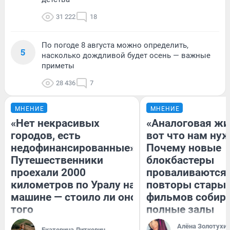
31 222
18
По погоде 8 августа можно определить,
5
насколько дождливой будет осень — важные
приметы
28 436
7
МНЕНИЕ
МНЕНИЕ
«Нет некрасивых
«Аналоговая жи
городов, есть
вот что нам нуж
недофинансированные».
Почему новые
Путешественники
блокбастеры
проехали 2000
проваливаются,
километров по Уралу на
повторы стары
машине — стоило ли оно
фильмов собир
того
полные залы
Алёна Золотухи
Екатерина Литкевич