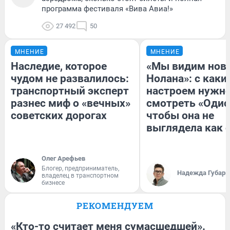
программа фестиваля «Вива Авиа!»
27 492
50
МНЕНИЕ
МНЕНИЕ
Наследие, которое
«Мы видим нов
чудом не развалилось:
Нолана»: с каки
транспортный эксперт
настроем нужн
разнес миф о «вечных»
смотреть «Одис
советских дорогах
чтобы она не
выглядела как 
Олег Арефьев
Блогер, предприниматель,
Надежда Губарь
владелец в транспортном
бизнесе
РЕКОМЕНДУЕМ
«Кто-то считает меня сумасшедшей».