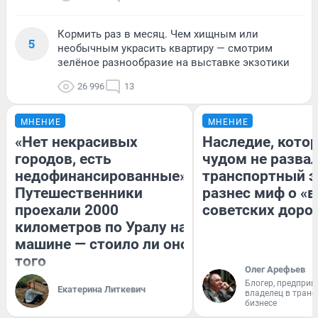
Кормить раз в месяц. Чем хищным или
5
необычным украсить квартиру — смотрим
зелёное разнообразие на выставке экзотики
26 996
13
МНЕНИЕ
МНЕНИЕ
«Нет некрасивых
Наследие, кото
городов, есть
чудом не разва
недофинансированные».
транспортный э
Путешественники
разнес миф о «
проехали 2000
советских доро
километров по Уралу на
машине — стоило ли оно
того
Олег Арефьев
Блогер, предприн
Екатерина Литкевич
владелец в тран
бизнесе