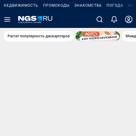
НЕДВИЖИМОСТЬ
ПРОМОКОДЫ
ЗНАКОМСТВА
ПОГОДА
ФО
Растет популярность дискаунтеров
Межд