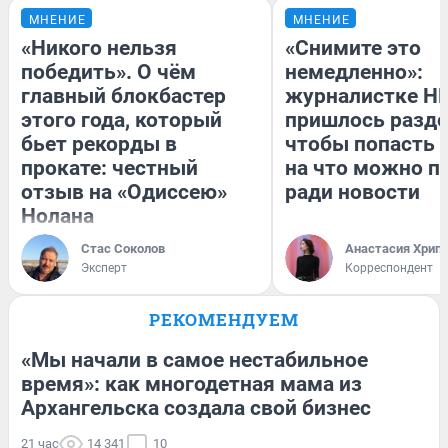
МНЕНИЕ
МНЕНИЕ
«Никого нельзя
«Снимите это
победить». О чём
немедленно»:
главный блокбастер
журналистке Н
этого года, который
пришлось разде
бьет рекорды в
чтобы попасть в
прокате: честный
на что можно п
отзыв на «Одиссею»
ради новости
Нолана
Стас Соколов
Анастасия Хрип
Эксперт
Корреспондент
РЕКОМЕНДУЕМ
«Мы начали в самое нестабильное
время»: как многодетная мама из
Архангельска создала свой бизнес
21 час
14 341
10