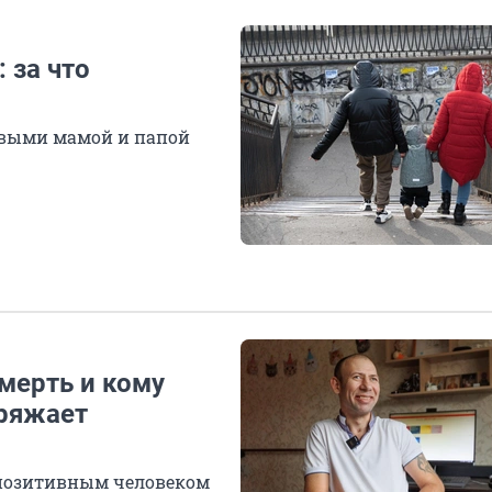
 за что
ивыми мамой и папой
мерть и кому
аряжает
я позитивным человеком