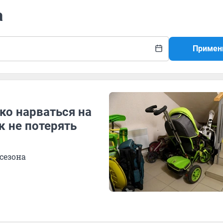
а
Примен
ко нарваться на
к не потерять
сезона