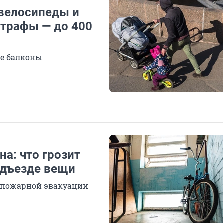
велосипеды и
Штрафы — до 400
ые балконы
на: что грозит
одъезде вещи
 пожарной эвакуации