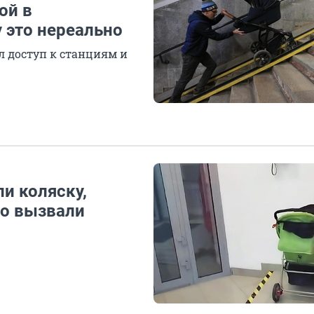
ой в
 это нереально
л доступ к станциям и
и коляску,
то вызвали