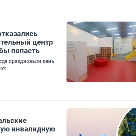
отказались
ательный центр
обы попасть
 где праздновали день
сок
альские
щую инвалидную