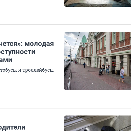
чется»: молодая
оступности
ками
втобусы и троллейбусы
одители