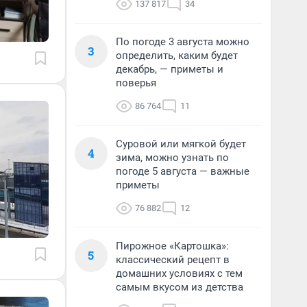
137 817
34
По погоде 3 августа можно
3
определить, каким будет
декабрь, — приметы и
поверья
86 764
11
Суровой или мягкой будет
4
зима, можно узнать по
погоде 5 августа — важные
приметы
76 882
12
Пирожное «Картошка»:
5
классический рецепт в
домашних условиях с тем
самым вкусом из детства