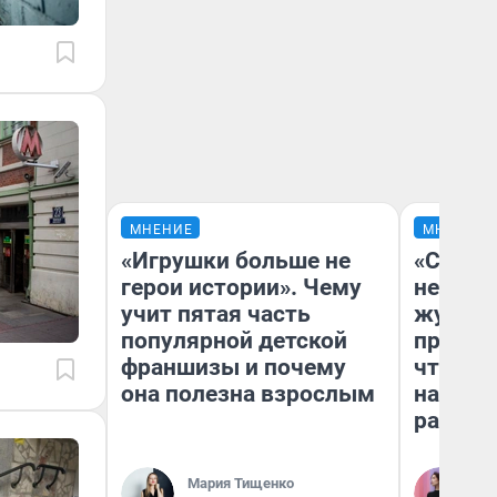
МНЕНИЕ
МНЕНИЕ
«Игрушки больше не
«Сними
герои истории». Чему
немедл
учит пятая часть
журнал
популярной детской
пришло
франшизы и почему
чтобы п
она полезна взрослым
на что
ради н
Мария Тищенко
Ан