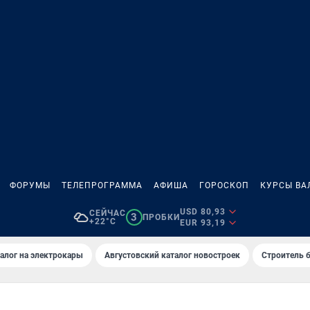
ФОРУМЫ
ТЕЛЕПРОГРАММА
АФИША
ГОРОСКОП
КУРСЫ ВА
USD 80,93
СЕЙЧАС
3
ПРОБКИ
+22°C
EUR 93,19
алог на электрокары
Августовский каталог новостроек
Строитель б