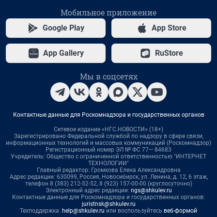
Мобильное приложение
Google Play
App Store
App Gallery
RuStore
Мы в соцсетях
Контактные данные для Роскомнадзора и государственных органов
Сетевое издание «НГС.НОВОСТИ» (18+)
Зарегистрировано Федеральной службой по надзору в сфере связи,
информационных технологий и массовых коммуникаций (Роскомнадзор)
Регистрационный номер ЭЛ № ФС 77— 84683
Учредитель: Общество с ограниченной ответственностью "ИНТЕРНЕТ
ТЕХНОЛОГИИ"
Главный редактор: Громкова Елена Александровна
Адрес редакции: 630099, Россия, Новосибирск, ул. Ленина, д. 12, 6 этаж,
телефон 8 (383) 212-52-52, 8 (923) 157-00-00 (круглосуточно)
Электронный адрес редакции:
ngs@shkulev.ru
Контактные данные для Роскомнадзора и государственных органов:
juristnsk@shkulev.ru
Техподдержка:
help@shkulev.ru
или воспользуйтесь
веб-формой