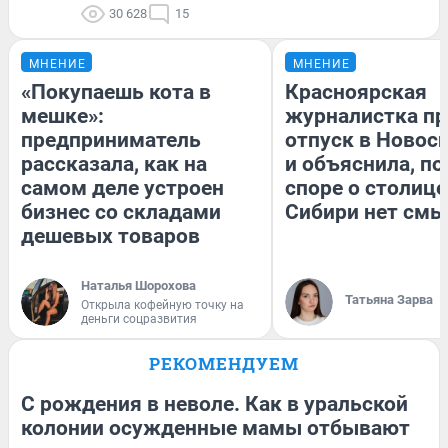
30 628
15
МНЕНИЕ
МНЕНИЕ
«Покупаешь кота в
Красноярская
мешке»:
журналистка пр
предприниматель
отпуск в Новос
рассказала, как на
и объяснила, по
самом деле устроен
споре о столице
бизнес со складами
Сибири нет смы
дешевых товаров
Наталья Шорохова
Татьяна Зарва
Открыла кофейную точку на
деньги соцразвития
РЕКОМЕНДУЕМ
С рождения в неволе. Как в уральской
колонии осужденные мамы отбывают