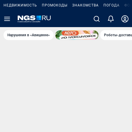
НЕДВИЖИМОСТЬ
ПРОМОКОДЫ
ЗНАКОМСТВА
ПОГОДА
ФО
Нарушения в «Авиценне»
Роботы-доставщ