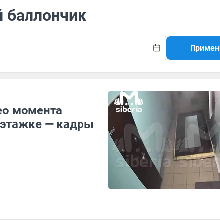
й баллончик
Примен
ео момента
оэтажке — кадры
е