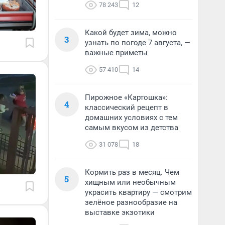
78 243
12
Какой будет зима, можно
3
узнать по погоде 7 августа, —
важные приметы
57 410
14
Пирожное «Картошка»:
4
классический рецепт в
домашних условиях с тем
самым вкусом из детства
31 078
18
Кормить раз в месяц. Чем
5
хищным или необычным
украсить квартиру — смотрим
зелёное разнообразие на
выставке экзотики