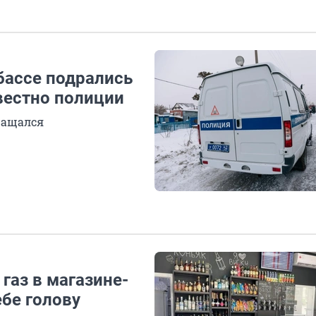
бассе подрались
звестно полиции
ращался
газ в магазине-
ебе голову