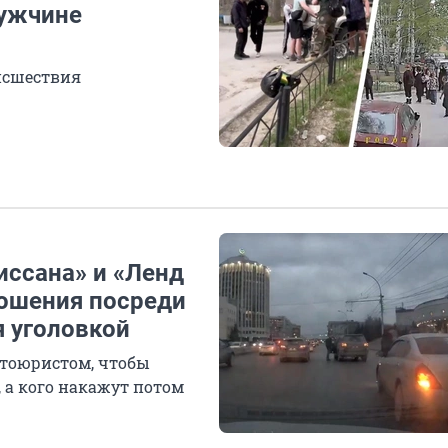
мужчине
исшествия
иссана» и «Ленд
ношения посреди
я уголовкой
втоюристом, чтобы
, а кого накажут потом