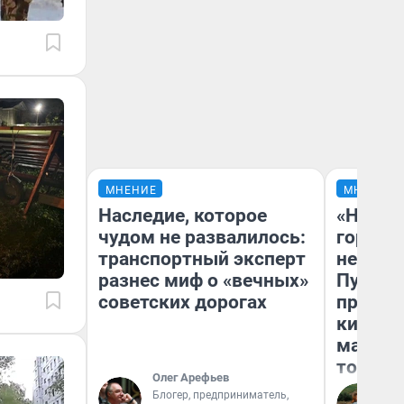
МНЕНИЕ
МНЕНИЕ
Наследие, которое
«Нет н
чудом не развалилось:
городов
транспортный эксперт
недофи
разнес миф о «вечных»
Путеше
советских дорогах
проеха
киломе
машине
того
Олег Арефьев
Блогер, предприниматель,
Ек