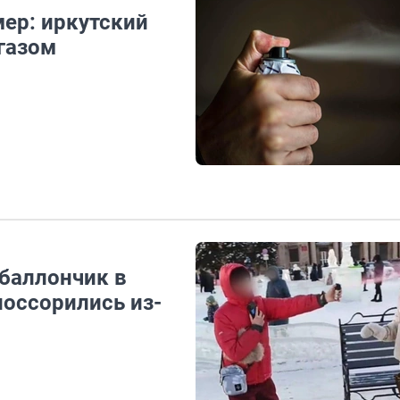
мер: иркутский
газом
баллончик в
поссорились из-