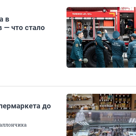
а в
 — что стало
упермаркета до
баллончика