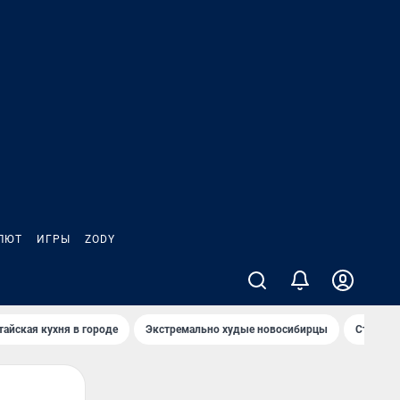
ЛЮТ
ИГРЫ
ZODY
тайская кухня в городе
Экстремально худые новосибирцы
Старт те