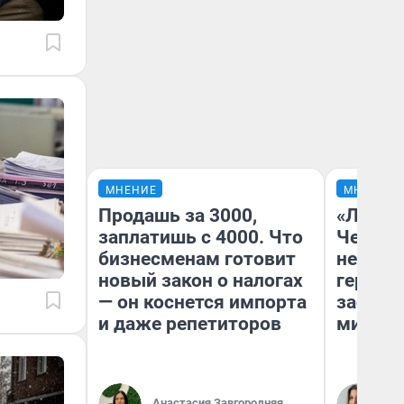
МНЕНИЕ
МНЕНИЕ
Продашь за 3000,
«Люди 
заплатишь с 4000. Что
Чем пр
бизнесменам готовит
непоня
новый закон о налогах
герои 
— он коснется импорта
застря
и даже репетиторов
мистич
Ли
Анастасия Завгородняя