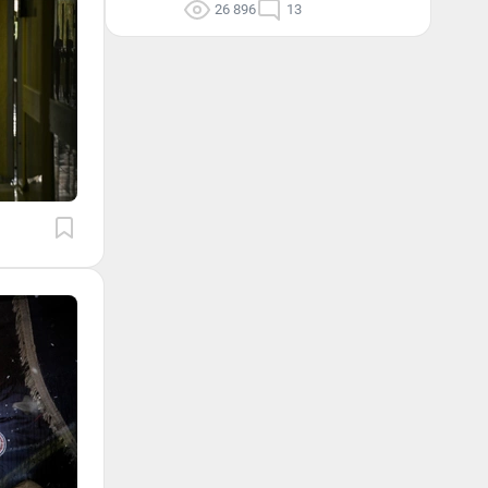
26 896
13