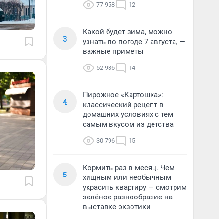
77 958
12
Какой будет зима, можно
3
узнать по погоде 7 августа, —
важные приметы
52 936
14
Пирожное «Картошка»:
4
классический рецепт в
домашних условиях с тем
самым вкусом из детства
30 796
15
Кормить раз в месяц. Чем
5
хищным или необычным
украсить квартиру — смотрим
зелёное разнообразие на
выставке экзотики