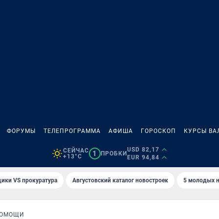
ФОРУМЫ
ТЕЛЕПРОГРАММА
АФИША
ГОРОСКОП
КУРСЫ ВА
USD 82,17
СЕЙЧАС
1
ПРОБКИ
+13°C
EUR 94,84
ики VS прокуратура
Августовский каталог новостроек
5 молодых н
ПОМОЩИ