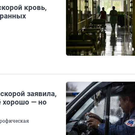
 скорой кровь,
транных
скорой заявила,
ё хорошо — но
трофическая