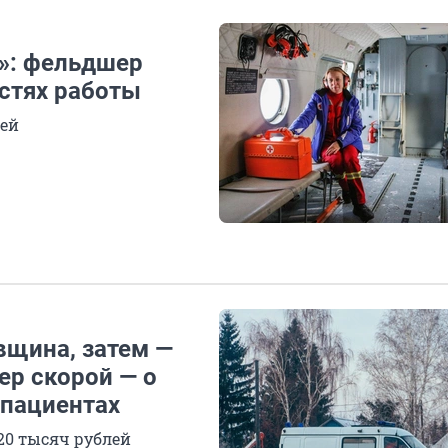
я»: фельдшер
стях работы
чей
вщина, затем —
ер скорой — о
 пациентах
 20 тысяч рублей