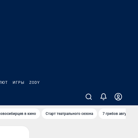
ЛЮТ
ИГРЫ
ZODY
овосибирцев в кино
Старт театрального сезона
7 грибов августа