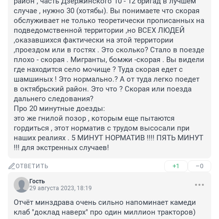
район , часть Дзержинского 10 - 12 бригад в лучшем 
случае , нужно 30 (хотябы). Вы понимаете что скорая 
обслуживает не только теоретически прописанных на 
подведомственной территории ,но ВСЕХ ЛЮДЕЙ 
,оказавшихся фактически на этой территории 
,проездом или в гостях . Это сколько? Стало в поезде 
плохо - скорая . Мигранты, бомжи -скорая . Вы видели 
где находится село мочище ? Туда скорая едет с 
шамшиных ! Это нормально.? А от туда легко поедет 
в октябрьский район. Это что ? Скорая или поезда 
дальнего следования? 

Про 20 минутные доезды: 

это же гнилой позор , которым еще пытаются 
гордиться , этот норматив с трудом высосали при 
наших реалиях . 5 МИНУТ НОРМАТИВ !!!! ПЯТЬ МИНУТ 
!!! для экстренных случаев!
+1
–0
ОТВЕТИТЬ
Гость
29 августа 2023, 18:19
Отчёт минздрава очень сильно напоминает камеди 
клаб "доклад наверх" про один миллион тракторов)