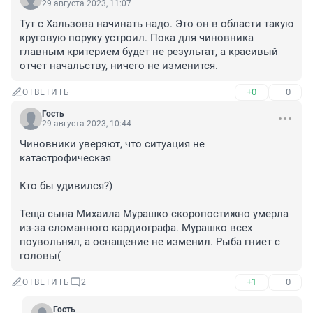
29 августа 2023, 11:07
Тут с Хальзова начинать надо. Это он в области такую 
круговую поруку устроил. Пока для чиновника 
главным критерием будет не результат, а красивый 
отчет начальству, ничего не изменится.
+0
–0
ОТВЕТИТЬ
Гость
29 августа 2023, 10:44
Чиновники уверяют, что ситуация не 
катастрофическая

Кто бы удивился?)

Теща сына Михаила Мурашко скоропостижно умерла 
из-за сломанного кардиографа. Мурашко всех 
поувольнял, а оснащение не изменил. Рыба гниет с 
головы(
+1
–0
ОТВЕТИТЬ
2
Гость