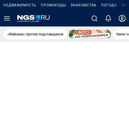
НЕДВИЖИМОСТЬ
ПРОМОКОДЫ
ЗНАКОМСТВА
ПОГОДА
ФО
«Майские» против подставщиков
Налог 