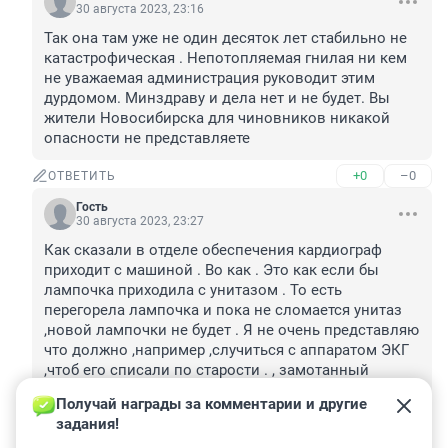
30 августа 2023, 23:16
Так она там уже не один десяток лет стабильно не 
катастрофическая . Непотопляемая гнилая ни кем 
не уважаемая администрация руководит этим 
дурдомом. Минздраву и дела нет и не будет. Вы 
жители Новосибирска для чиновников никакой 
опасности не представляете
+0
–0
ОТВЕТИТЬ
Гость
30 августа 2023, 23:27
Как сказали в отделе обеспечения кардиограф 
приходит с машиной . Во как . Это как если бы 
лампочка приходила с унитазом . То есть 
перегорела лампочка и пока не сломается унитаз 
,новой лампочки не будет . Я не очень представляю 
что должно ,например ,случиться с аппаратом ЭКГ 
,чтоб его списали по старости . , замотанный 
пластырем , рваные , почерневшие присоски , 
Получай награды за комментарии и другие 
продавленные кнопки , дохнущий аккумулятор на 
задания!
ровном месте . 
