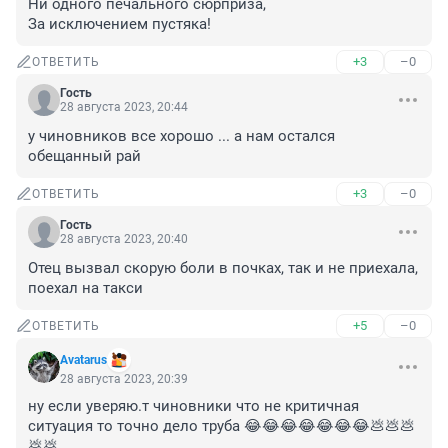
Ни одного печального сюрприза,

За исключением пустяка!
+3
–0
ОТВЕТИТЬ
Гость
28 августа 2023, 20:44
у чиновников все хорошо ... а нам остался 
обещанный рай
+3
–0
ОТВЕТИТЬ
Гость
28 августа 2023, 20:40
Отец вызвал скорую боли в почках, так и не приехала, 
поехал на такси
+5
–0
ОТВЕТИТЬ
Avatarus
28 августа 2023, 20:39
ну если уверяю.т чиновники что не критичная 
ситуация то точно дело труба 😂😂😂😂😂😂😂💩💩💩
💩💩