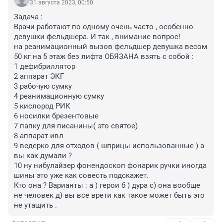
31 августа 2023, 00:50
Задача :

Врачи работают по одному очень часто , особенно 
девушки фельдшера. И так , внимание вопрос!

на реанимационный вызов фельдшер девушка весом 
50 кг на 5 этаж без лифта ОБЯЗАНА взять с собой :

1 дефибриллятор 

2 аппарат ЭКГ

3 рабочую сумку 

4 реанимационную сумку 

5 кислород РИК

6 носилки брезентовые

7 папку для писанины( это святое)

8 аппарат ивл 

9 ведерко для отходов ( шприцы использованные ) а 
вы как думали ? 

10 ну нибулайзер фонендоскоп фонарик ручки иногда 
шины это уже как совесть подскажет. 

Кто она ? Варианты : а ) герои б ) дура с) она вообще 
не человек д) вы все врети как такое может быть это 
не утащить .