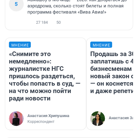
5
аэродрома, сколько стоят билеты и полная
программа фестиваля «Вива Авиа!»
27 184
50
МНЕНИЕ
МНЕНИЕ
«Снимите это
Продашь за 300
немедленно»:
заплатишь с 40
журналистке НГС
бизнесменам г
пришлось раздеться,
новый закон о 
чтобы попасть в суд, —
— он коснется 
на что можно пойти
и даже репети
ради новости
Анастасия Хрипушина
Анастасия Зав
Корреспондент