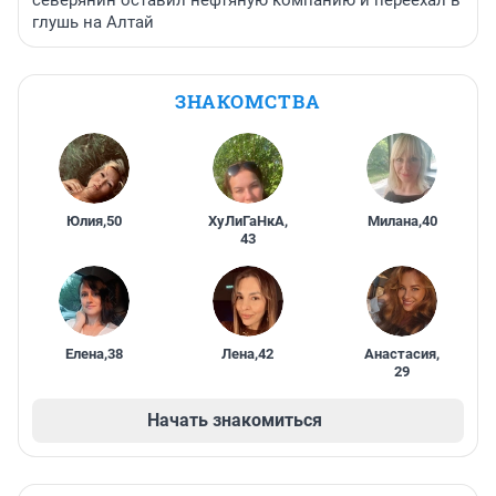
северянин оставил нефтяную компанию и переехал в
глушь на Алтай
ЗНАКОМСТВА
Юлия
,
50
ХуЛиГаНкА
,
Милана
,
40
43
Елена
,
38
Лена
,
42
Анастасия
,
29
Начать знакомиться