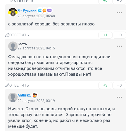
+0
–0
ОТВЕТИТЬ
Я - Русский
29 августа 2023, 06:48
с зарплатой хорошо, без зарплаты плохо
+1
–0
ОТВЕТИТЬ
Гость
29 августа 2023, 04:15
Фельдшеров не хватает,увольняются,и водители 
следом бегут,машины старые,зар.платы 
низкие,проверяющим отчитываются что все 
хорошо,глаза замазывают.Правды нет!
+3
–0
ОТВЕТИТЬ
Anthrax_
29 августа 2023, 03:19
Ничего. Скоро вызовы скорой станут платными, и 
тогда сразу всё наладится. Зарплаты у врачей не 
увеличатся, конечно, но работы в несколько раз 
меньше будет.