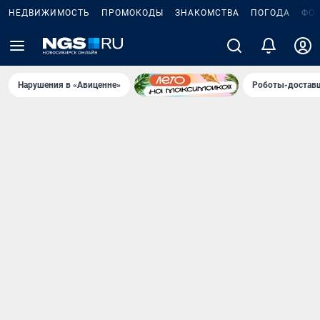
НЕДВИЖИМОСТЬ
ПРОМОКОДЫ
ЗНАКОМСТВА
ПОГОДА
ФО
Нарушения в «Авиценне»
Роботы-доставщ