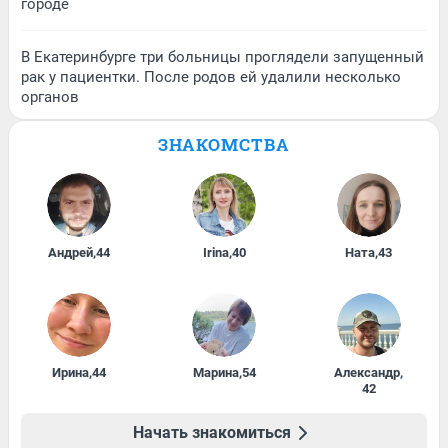
городе
В Екатеринбурге три больницы проглядели запущенный
рак у пациентки. После родов ей удалили несколько
органов
ЗНАКОМСТВА
Андрей
,
44
Irina
,
40
Ната
,
43
Ирина
,
44
Марина
,
54
Александр
,
42
Начать знакомиться