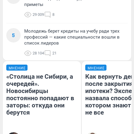
приметы
29 009
8
Молодежь берет кредиты на учебу ради трех
5
профессий — какие специальности вошли в
список лидеров
28 104
21
МНЕНИЕ
МНЕНИЕ
«Столица не Сибири, а
Как вернуть де
очередей».
после закрытия
Новосибирцы
ипотеки? Экспе
постоянно попадают в
назвала способ,
заторы: откуда они
котором знают 
берутся
не все