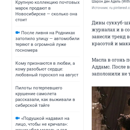
Шарон ден Адель (With
Крупную коллекцию почтовых
марок продают в
Источник: 
ru.pinterest
Новосибирске — сколько она
стоит
Дивы суккуб-ши
журналах и в с
После ливня на Родниках
занесли тренд 
затопило улицу — автомобили
красотой и мак
теряют в огромной луже
госномера
Масла в огонь 
Кому признаются в любви, а
Аддамс. После 
кому разобьют сердце:
заполонили не т
любовный гороскоп на август
Пилоты потерпевшего
крушение самолета
рассказали, как выживали в
сибирской тайге
«Подушкой надавил на
лицо, чтобы не кричала»: