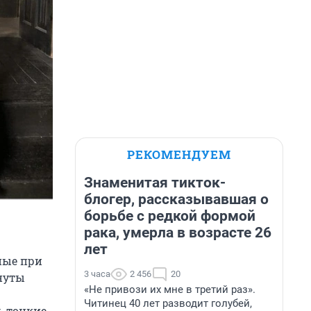
РЕКОМЕНДУЕМ
Знаменитая тикток-
блогер, рассказывавшая о
борьбе с редкой формой
рака, умерла в возрасте 26
лет
ные при
3 часа
2 456
20
кнуты
«Не привози их мне в третий раз».
Читинец 40 лет разводит голубей,
ь тонкие