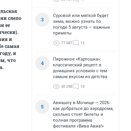
ольская
Суровой или мягкой будет
ни слепо
3
зима, можно узнать по
е ее
погоде 5 августа — важные
ически).
приметы
вия и
77 387
12
Не самая
году, и
Пирожное «Картошка»:
м, что
4
классический рецепт в
а.
домашних условиях с тем
самым вкусом из детства
30 298
13
Авиашоу в Мочище — 2026:
5
как добраться до аэродрома,
сколько стоят билеты и
полная программа
фестиваля «Вива Авиа!»