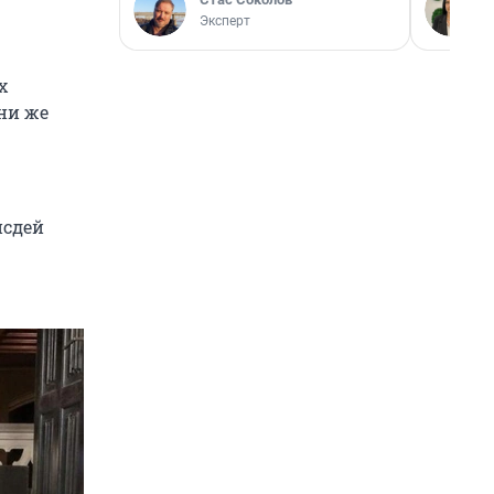
Эксперт
х
ни же
нсдей