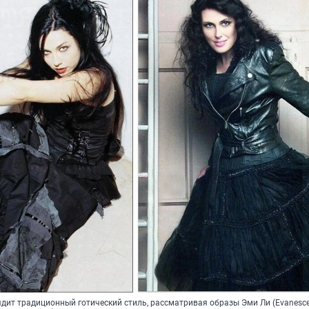
дит традиционный готический стиль, рассматривая образы Эми Ли (Evanesce