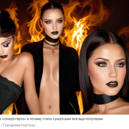
е «суккуб-герлз» и почему стиль суккуб-шик все еще популярен
 / Городские порталы