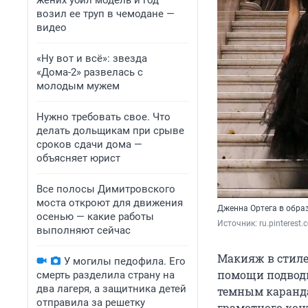
жених убил модель и год
возил ее труп в чемодане —
видео
«Ну вот и всё»: звезда
«Дома-2» развелась с
молодым мужем
Нужно требовать свое. Что
делать дольщикам при срыве
сроков сдачи дома —
объясняет юрист
Все полосы Димитровского
моста откроют для движения
Дженна Ортега в обра
осенью — какие работы
Источник: 
ru.pinterest
выполняют сейчас
Макияж в стиле
У могилы педофила. Его
помощи подводк
смерть разделила страну на
два лагеря, а защитника детей
темным каранда
отправила за решетку
грамотного кон