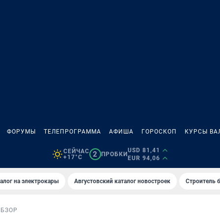
ФОРУМЫ
ТЕЛЕПРОГРАММА
АФИША
ГОРОСКОП
КУРСЫ ВА
USD 81,41
СЕЙЧАС
2
ПРОБКИ
+17°C
EUR 94,06
алог на электрокары
Августовский каталог новостроек
Строитель б
ОБЗОР