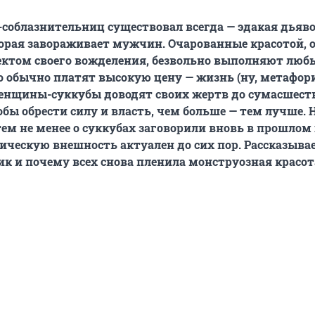
облазнительниц существовал всегда — эдакая дьяв
орая завораживает мужчин. Очарованные красотой, о
ектом своего вожделения, безвольно выполняют любы
то обычно платят высокую цену — жизнь (ну, метафор
енщины-суккубы доводят своих жертв до сумасшест
обы обрести силу и власть, чем больше — тем лучше. 
тем не менее о суккубах заговорили вновь в прошлом 
ическую внешность актуален до сих пор. Рассказывае
ик и почему всех снова пленила монструозная красот