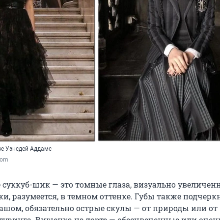
зе Уэнсдей Аддамс
.com
 суккуб-шик — это томные глаза, визуально увеличен
и, разумеется, в темном оттенке. Губы также подчер
шом, обязательно острые скулы — от природы или от
туринга. Вишенка на торте — обесцвеченные или очен