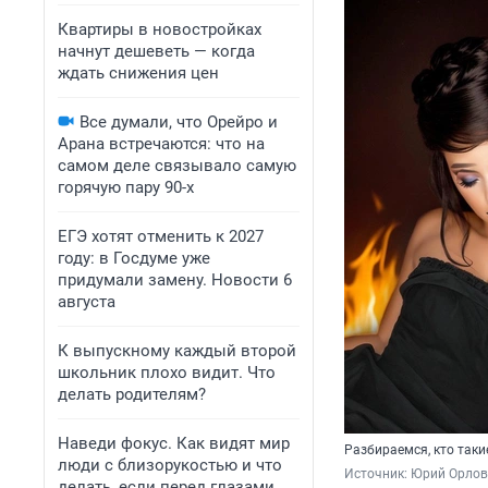
Квартиры в новостройках
начнут дешеветь — когда
ждать снижения цен
Все думали, что Орейро и
Арана встречаются: что на
самом деле связывало самую
горячую пару 90-х
ЕГЭ хотят отменить к 2027
году: в Госдуме уже
придумали замену. Новости 6
августа
К выпускному каждый второй
школьник плохо видит. Что
делать родителям?
Наведи фокус. Как видят мир
Разбираемся, кто таки
люди с близорукостью и что
Источник: 
Юрий Орлов
делать, если перед глазами