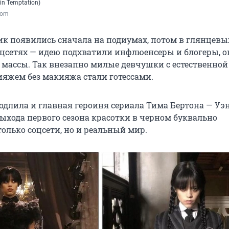
in Temptation)
.com
к появились сначала на подиумах, потом в глянцевы
оцсетях — идею подхватили инфлюенсеры и блогеры, о
в массы. Так внезапно милые девчушки с естественной
ияжем без макияжа стали готессами.
подлила и главная героиня сериала Тима Бертона — Уэ
выхода первого сезона красотки в черном буквально
олько соцсети, но и реальный мир.