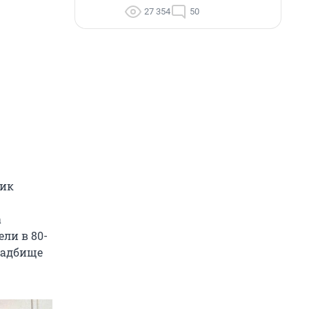
27 354
50
шик
а
ли в 80-
ладбище