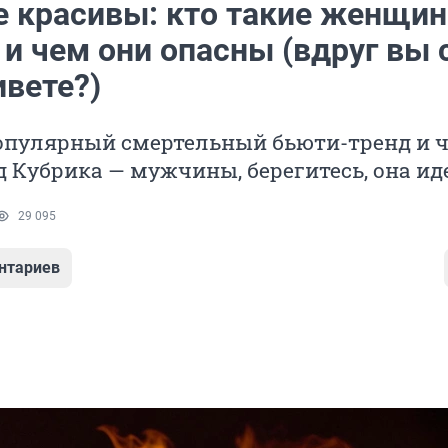
 красивы: кто такие женщи
и чем они опасны (вдруг вы 
ивете?)
популярный смертельный бьюти-тренд и 
д Кубрика — мужчины, берегитесь, она ид
29 095
нтариев