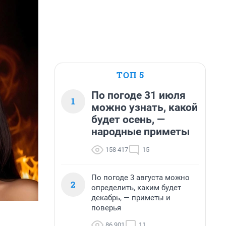
ТОП 5
По погоде 31 июля
1
можно узнать, какой
будет осень, —
народные приметы
158 417
15
По погоде 3 августа можно
2
определить, каким будет
декабрь, — приметы и
поверья
86 901
11