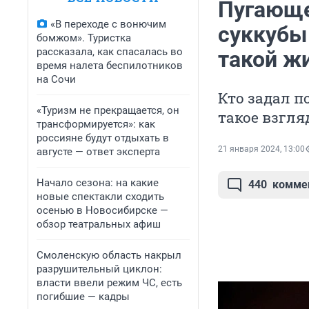
Пугающе
«В переходе с вонючим
суккубы 
бомжом». Туристка
рассказала, как спасалась во
такой ж
время налета беспилотников
на Сочи
Кто задал 
«Туризм не прекращается, он
такое взгля
трансформируется»: как
россияне будут отдыхать в
21 января 2024, 13:00
августе — ответ эксперта
Начало сезона: на какие
440
комме
новые спектакли сходить
осенью в Новосибирске —
обзор театральных афиш
Смоленскую область накрыл
разрушительный циклон:
власти ввели режим ЧС, есть
погибшие — кадры