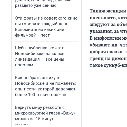
размыто уже сейчас
Типаж женщин-с
внешность, кот
Эти фразы из советского кино
вы говорите каждый день.
следуют за объ
Вспомните из каких они
указания, за ч
фильмов? — тест
В мифологии ж
убивают их, чт
Шубы, дубленки, кожа: в
добрая сказка, 
Новосибирске началась
тренд на демон
ликвидация — все цены
такое суккуб-ш
пополам
Как выбрать оптику в
Новосибирске и не пожалеть:
опыт сети, которой доверяют
более 100 тысяч горожан
Вернуть миру резкость с
микрохирургией глаза «Вижу»
можно за 15 минут