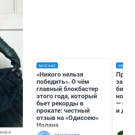
МНЕНИЕ
МНЕНИ
«Никого нельзя
Прода
победить». О чём
запла
главный блокбастер
бизне
этого года, который
новый
бьет рекорды в
— он 
прокате: честный
и даж
отзыв на «Одиссею»
Нолана
nce) и
Стас Соколов