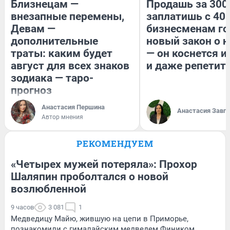
Близнецам —
Продашь за 300
внезапные перемены,
заплатишь с 400
Девам —
бизнесменам го
дополнительные
новый закон о н
траты: каким будет
— он коснется 
август для всех знаков
и даже репетит
зодиака — таро-
прогноз
Анастасия Першина
Анастасия Завг
Автор мнения
РЕКОМЕНДУЕМ
«Четырех мужей потеряла»: Прохор
Шаляпин проболтался о новой
возлюбленной
9 часов
3 081
1
Медведицу Майю, жившую на цепи в Приморье,
познакомили с гималайским медведем Фиником