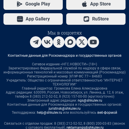
Google Play
App Store
App Gallery
RuStore
Мы в соцсетях
Контактные данные для Роскомнадзора и государственных органов
Сетевое издание «НГС.НОВОСТИ» (18+)
Зарегистрировано Федеральной службой по надзору в сфере связи,
информационных технологий и массовых коммуникаций (Роскомнадзор)
Регистрационный номер ЭЛ № ФС 77— 84683
Учредитель: Общество с ограниченной ответственностью "ИНТЕРНЕТ
ТЕХНОЛОГИИ"
Главный редактор: Громкова Елена Александровна
Адрес редакции: 630099, Россия, Новосибирск, ул. Ленина, д. 12, 6 этаж,
телефон 8 (383) 212-52-52, 8 (923) 157-00-00 (круглосуточно)
Электронный адрес редакции:
ngs@shkulev.ru
Контактные данные для Роскомнадзора и государственных органов:
juristnsk@shkulev.ru
Техподдержка:
help@shkulev.ru
или воспользуйтесь
веб-формой
Связаться с отделом продаж: 8 (383) 212-52-52, 8 (800) 200-03-83 (звонок
с сотового бесплатный),
reklamangs@shkulev.ru