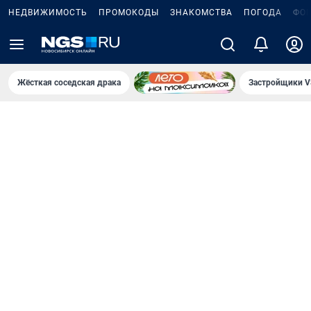
НЕДВИЖИМОСТЬ
ПРОМОКОДЫ
ЗНАКОМСТВА
ПОГОДА
ФО
Жёсткая соседская драка
Застройщики V