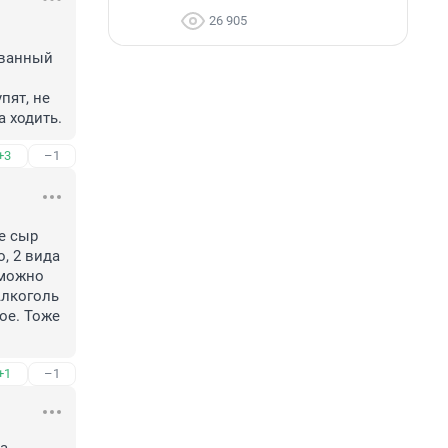
26 905
ванный 
ят, не 
а ходить.
+3
–1
 сыр 
, 2 вида 
можно 
Алкоголь 
е. Тоже 
+1
–1