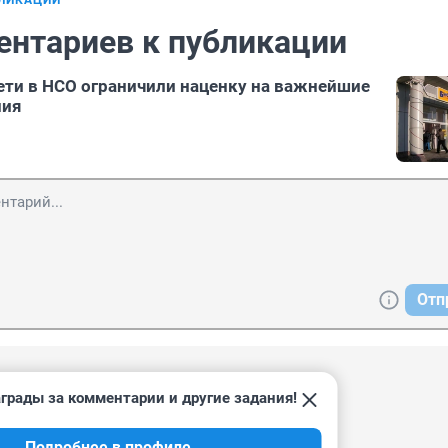
БЛИКАЦИИ
ентариев к публикации
ети в НСО ограничили наценку на важнейшие
ния
Отп
, 17:18
грады за комментарии и другие задания!
упят для откармливания разводимых свиней.

ы для перепродажи цыганкам.

Подробнее в профиле