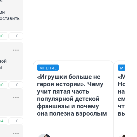
а 
ми 
оставить 
+0
–0
ой 
 
МНЕНИЕ
МНЕНИ
«Игрушки больше не
«Мы в
герои истории». Чему
Нолан
+0
–0
учит пятая часть
настр
популярной детской
смотр
франшизы и почему
чтобы
она полезна взрослым
выгля
+4
–0