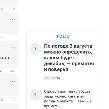
+0
–0
ТОП 5
+1
–1
По погоде 3 августа
1
можно определить,
каким будет
а а в 
декабрь, — приметы
и поверья
+1
–1
87 244
Суровой или мягкой будет
2
зима, можно узнать по
+0
–1
погоде 5 августа — важные
приметы