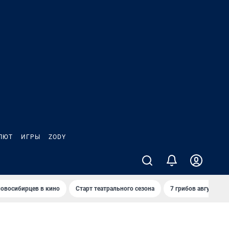
ЛЮТ
ИГРЫ
ZODY
овосибирцев в кино
Старт театрального сезона
7 грибов августа