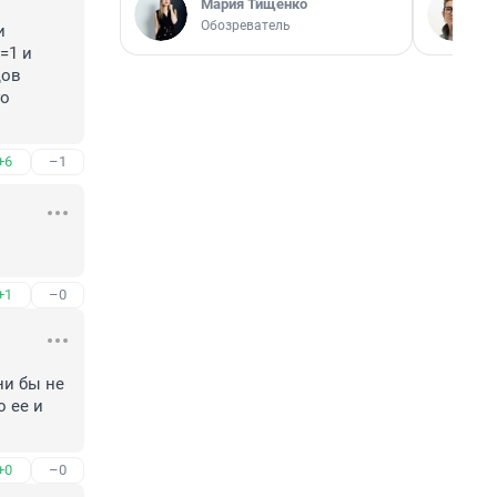
Мария Тищенко
Обозреватель
 
1 и 
ов 
о 
+6
–1
+1
–0
и бы не 
 ее и 
+0
–0