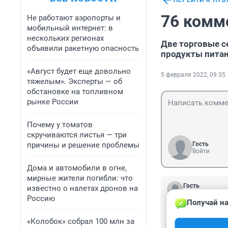
ПЕРЕЙТИ К ПУ
76 комм
Не работают аэропорты и
мобильный интернет: в
нескольких регионах
Две торговые с
объявили ракетную опасность
продукты пита
«Август будет еще довольно
5 февраля 2022, 09:35
тяжелым». Эксперты — об
обстановке на топливном
рынке России
Почему у томатов
скручиваются листья — три
причины и решение проблемы
Гость
Войти
Дома и автомобили в огне,
мирные жители погибли: что
Гость
известно о налетах дронов на
6 февраля 2022
Россию
Получай на
их цыганки раск
а также мигрант
«Колобок» собрал 100 млн за