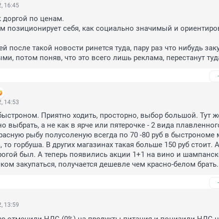
, 16:45
 доргой по ценам.

м позиционирует себя, как социально значимый и ориентиро
й после такой новости ринется туда, пару раз что нибудь закуп
ми, потом поняв, что это всего лишь реклама, перестанут туд
, 14:53
быстроном. Приятно ходить, просторно, выбор большой. Тут же
выбрать, а не как в ярче или пятерочке - 2 вида плавленного
расную рыбу полусоленую всегда по 70 -80 руб в быстрономе 
а, то горбуша. В других магазинах такая больше 150 руб стоит. 
рогой был. А теперь появились акции 1+1 на вино и шампанско
ком закупаться, получается дешевле чем красно-белом брать.
, 13:59