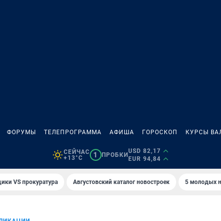
ФОРУМЫ
ТЕЛЕПРОГРАММА
АФИША
ГОРОСКОП
КУРСЫ ВА
USD 82,17
СЕЙЧАС
1
ПРОБКИ
+13°C
EUR 94,84
ики VS прокуратура
Августовский каталог новостроек
5 молодых н