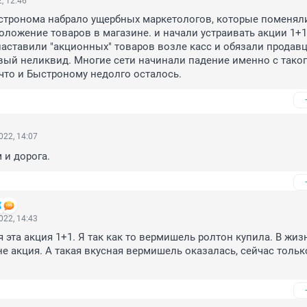
, 12:46
стронома набрало ущербных маркетологов, которые поменяли
ложение товаров в магазине. и начали устраивать акции 1+1=
наставили "акционных" товаров возле касс и обязали продавц
ый неликвид. Многие сети начинали падение именно с таког
 что и Быстроному недолго осталось.
022, 14:07
м и дорога.
022, 14:43
я эта акция 1+1. Я так как то вермишель ролтон купила. В жизн
не акция. А такая вкусная вермишель оказалась, сейчас только