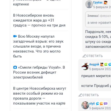
Грубас
картинке
5 февраля 2
В Новосибирске вновь
Эленка
5 феврал
ожидается жара до +31
градуса — прогноз на три дня
Пардоньте, не
Всю Москву напугал
скидка 5-10%, 
загадочный взрыв: его звук
штуку со скид
слышали везде, а причина
запоминаются
неизвестна. Что это могло
быть
ОТВЕТИТЬ
Андрiй
«Смели гибриды Voyah». В
5 февраля 2022
России возник дефицит
пришел мирится 
электромобилей
кстати Продсиб 
В центре Новосибирска могут
ввести особый режим из-за
ОТВЕТИТЬ
провала дороги —
показываем участок на карте
styil
5 февраля 2022