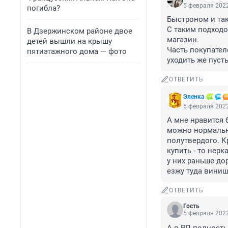
5 февраля 2022
погибла?
Быстроном и так
С таким подходо
В Дзержинском районе двое
магазин.

детей вышли на крышу
Часть покупателе
пятиэтажного дома — фото
уходить же пусты
ОТВЕТИТЬ
Эленка
5 февраля 2022
А мне нравится 
можно нормально 
полутвердого. К
купить - то нерк
у них раньше до
езжу туда виниш
ОТВЕТИТЬ
Гость
5 февраля 2022