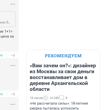
а мне нравится эта акция 1+1. Я так как то вермишель ролтон купила. В жизни бы не взяла, если б не акция. А такая вкусная вермишель оказалась, сейчас только ее и беру
е 1+1= 
цена за 
РЕКОМЕНДУЕМ
+0
–0
«Вам зачем он?»: дизайнер
из Москвы за свои деньги
восстанавливает дом в
деревне Архангельской
области
+3
–0
18 часов
14 248
8
«Не рассчитала силы»: 18-летняя
ужурка пыталась успокоить