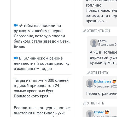
А в РП полность
топливо.

Правда населени
сетями, а то вед
прежнюю...
«Чтобы нас носили на
ручках, мы любим»: нерпа
ОТВЕТИТЬ
1
Сергеевна, которую спасли
бельком, стала звездой Сети.
Гость
5 февраля 2
Видео
А чЁ в Польше
державой, у д
В Калининском районе
кузькину мать
неизвестный сорвал цепочку
с женщины — видео
ОТВЕТИТЬ
Тигры на пляже и 300 оленей
Enchantress
в дикой природе: топ-24
5 февраля 2022
самых красивых бухт
Перед ограничен
Приморского края
ОТВЕТИТЬ
Бесплатные концерты, новые
Грубас
выставки и фестиваль ухи: