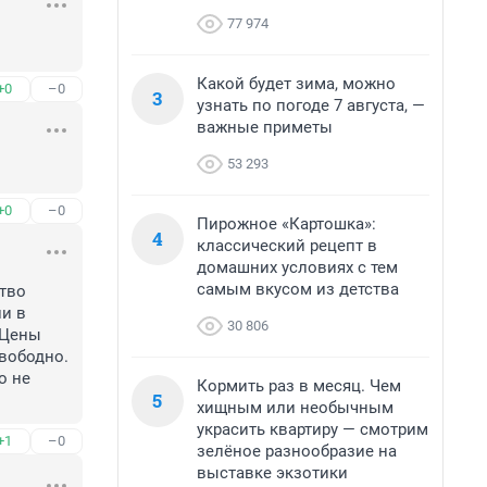
77 974
Какой будет зима, можно
+0
–0
3
узнать по погоде 7 августа, —
важные приметы
53 293
+0
–0
Пирожное «Картошка»:
4
классический рецепт в
домашних условиях с тем
самым вкусом из детства
тво 
и в 
30 806
Цены 
вободно. 
 не 
Кормить раз в месяц. Чем
5
хищным или необычным
украсить квартиру — смотрим
+1
–0
зелёное разнообразие на
выставке экзотики