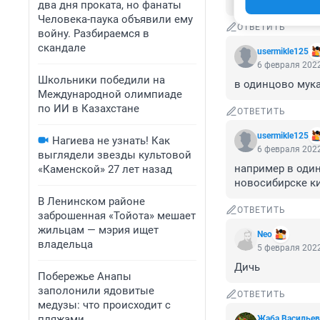
безумная затея
два дня проката, но фанаты
Человека-паука объявили ему
ОТВЕТИТЬ
войну. Разбираемся в
скандале
usermikle125
6 февраля 2022
Школьники победили на
в одинцово мука
Международной олимпиаде
по ИИ в Казахстане
ОТВЕТИТЬ
usermikle125
Нагиева не узнать! Как
6 февраля 2022
выглядели звезды культовой
например в один
«Каменской» 27 лет назад
новосибирске ки
В Ленинском районе
ОТВЕТИТЬ
заброшенная «Тойота» мешает
жильцам — мэрия ищет
Nео
владельца
5 февраля 2022
Дичь
Побережье Анапы
заполонили ядовитые
ОТВЕТИТЬ
медузы: что происходит с
пляжами
Жаба Васильев