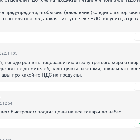
ю отменили НДС (0%) на продукты питания и понизили НДС н
е предупредили, чтобы оно (население!) следило за торговы
ь торговля она ведь такая - могут в чеке НДС обнулить, а цену 
022, 14:05
?, ненадо ровнять недоразвитию страну третьего мира с ядерн
ержавы не до жителей, надо трясти ракетами, показывать всем
, авы про какой-то НДС на продукты.
, 12:54
ием Быстроном поднял цены на все товары до небес.