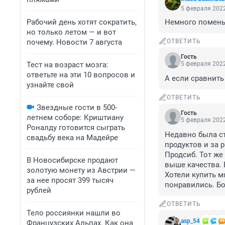
5 февраля 2022
Рабочий день хотят сократить,
Немного помень
но только летом — и вот
почему. Новости 7 августа
ОТВЕТИТЬ
Гость
Тест на возраст мозга:
5 февраля 2022
ответьте на эти 10 вопросов и
А если сравнить
узнайте свой
ОТВЕТИТЬ
Звездные гости в 500-
Гость
летнем соборе: Криштиану
5 февраля 2022
Роналду готовится сыграть
Недавно была ст
свадьбу века на Мадейре
продуктов и за 
Продсиб. Тот же
В Новосибирске продают
выше качества. 
золотую монету из Австрии —
Хотели купить м
за нее просят 399 тысяч
понравились. Б
рублей
ОТВЕТИТЬ
Тело россиянки нашли во
asp_54
Французских Альпах. Как она