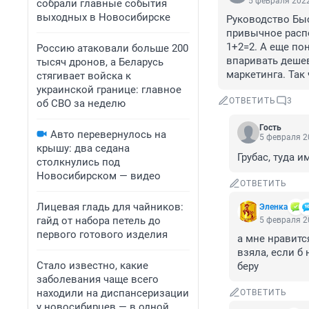
5 февраля 2022
собрали главные события
выходных в Новосибирске
Руководство Бы
привычное распо
1+2=2. А еще по
Россию атаковали больше 200
впаривать дешев
тысяч дронов, а Беларусь
маркетинга. Так
стягивает войска к
украинской границе: главное
ОТВЕТИТЬ
3
об СВО за неделю
Гость
Авто перевернулось на
5 февраля 2
крышу: два седана
Грубас, туда и
столкнулись под
Новосибирском — видео
ОТВЕТИТЬ
Лицевая гладь для чайников:
Эленка
гайд от набора петель до
5 февраля 2
первого готового изделия
а мне нравитс
взяла, если б 
Стало известно, какие
беру
заболевания чаще всего
находили на диспансеризации
ОТВЕТИТЬ
у новосибирцев — в одной