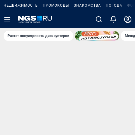
НЕДВИЖИМОСТЬ
ПРОМОКОДЫ
ЗНАКОМСТВА
ПОГОДА
ФО
Растет популярность дискаунтеров
Межд