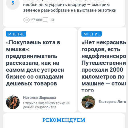
5
необычным украсить квартиру — смотрим
зелёное разнообразие на выставке экзотики
27 068
13
МНЕНИЕ
МНЕНИЕ
«Покупаешь кота в
«Нет некрасивы
мешке»:
городов, есть
предприниматель
недофинансиро
рассказала, как на
Путешественни
самом деле устроен
проехали 2000
бизнес со складами
километров по 
дешевых товаров
машине — стоил
того
Наталья Шорохова
Екатерина Литк
Открыла кофейную точку на
деньги соцразвития
РЕКОМЕНДУЕМ