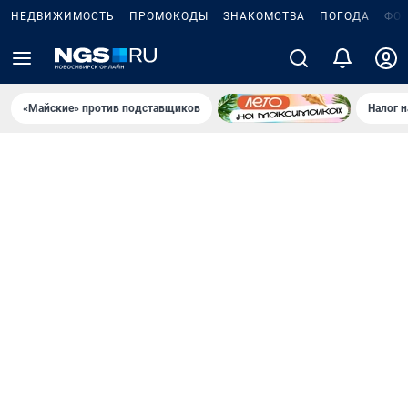
НЕДВИЖИМОСТЬ
ПРОМОКОДЫ
ЗНАКОМСТВА
ПОГОДА
ФО
«Майские» против подставщиков
Налог 