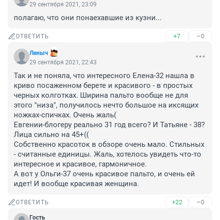
29 сентября 2021, 23:09
полагаю, что они понаехавшие из кузни...
+7
–0
ОТВЕТИТЬ
Леныч
29 сентября 2021, 22:43
Так и не поняла, что интересного Елена-32 нашла в 
криво посаженном берете и красивого - в простых 
черных колготках. Ширина пальто вообще не для 
этого "низа", получилось нечто большое на иксящих 
ножках-спичках. Очень жаль( 

Евгении-блогеру реально 31 год всего? И Татьяне - 38? 
Лица сильно на 45+(( 

Собственно красоток в обзоре очень мало. Стильных 
- считанные единицы. Жаль, хотелось увидеть что-то 
интересное и красивое, гармоничное. 

А вот у Ольги-37 очень красивое пальто, и очень ей 
идет! И вообще красивая женщина.
+22
–0
ОТВЕТИТЬ
Гость