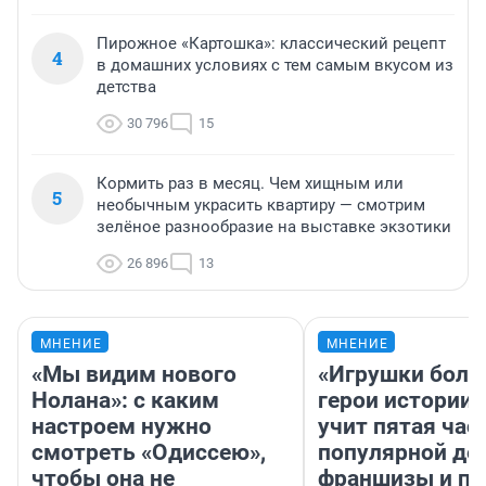
Пирожное «Картошка»: классический рецепт
4
в домашних условиях с тем самым вкусом из
детства
30 796
15
Кормить раз в месяц. Чем хищным или
5
необычным украсить квартиру — смотрим
зелёное разнообразие на выставке экзотики
26 896
13
МНЕНИЕ
МНЕНИЕ
«Мы видим нового
«Игрушки боль
Нолана»: с каким
герои истории»
настроем нужно
учит пятая час
смотреть «Одиссею»,
популярной де
чтобы она не
франшизы и п