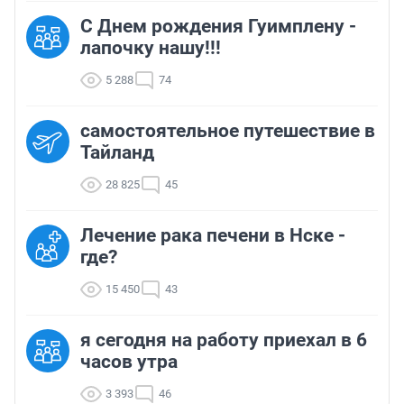
С Днем рождения Гуимплену -
лапочку нашу!!!
5 288
74
самостоятельное путешествие в
Тайланд
28 825
45
Лечение рака печени в Нске -
где?
15 450
43
я сегодня на работу приехал в 6
часов утра
3 393
46