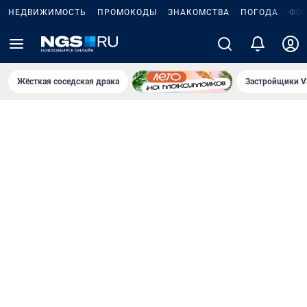
НЕДВИЖИМОСТЬ
ПРОМОКОДЫ
ЗНАКОМСТВА
ПОГОДА
ФО
Жёсткая соседская драка
Застройщики V