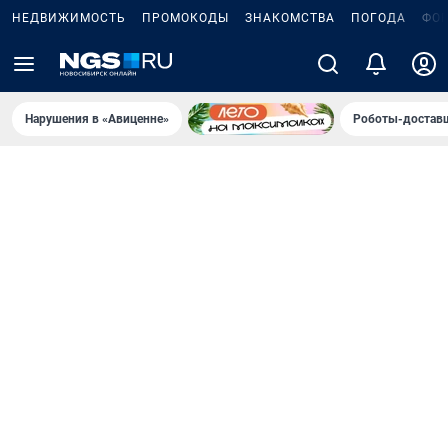
НЕДВИЖИМОСТЬ
ПРОМОКОДЫ
ЗНАКОМСТВА
ПОГОДА
ФО
Нарушения в «Авиценне»
Роботы-доставщ