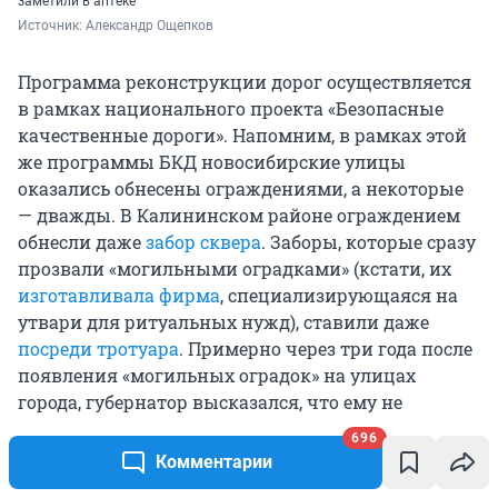
заметили в аптеке
Источник: 
Александр Ощепков
Программа реконструкции дорог осуществляется
в рамках национального проекта «Безопасные
качественные дороги». Напомним, в рамках этой
же программы БКД новосибирские улицы
оказались обнесены ограждениями, а некоторые
— дважды. В Калининском районе ограждением
обнесли даже
забор сквера
. Заборы, которые сразу
прозвали «могильными оградками» (кстати, их
изготавливала фирма
, специализирующаяся на
утвари для ритуальных нужд), ставили даже
посреди тротуара
. Примерно через три года после
появления «могильных оградок» на улицах
города, губернатор высказался, что ему не
нравятся «могильные оградки», и начались
696
разговоры, что
некоторые заборы надо убирать
.
Комментарии