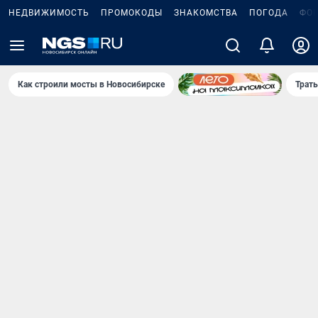
НЕДВИЖИМОСТЬ
ПРОМОКОДЫ
ЗНАКОМСТВА
ПОГОДА
ФО
Как строили мосты в Новосибирске
Траты