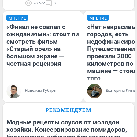
28 672
8
МНЕНИЕ
МНЕНИЕ
«Финал не совпал с
«Нет некрасивы
ожиданиями»: стоит ли
городов, есть
смотреть фильм
недофинансиро
«Старый орел» на
Путешественни
большом экране —
проехали 2000
честная рецензия
километров по 
машине — стоил
того
Надежда Губарь
Екатерина Литк
РЕКОМЕНДУЕМ
Модные рецепты соусов от молодой
хозяйки. Консервирование помидоров,
баклажанов, кабачков без глутамата