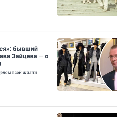
тся»: бывший
ава Зайцева — о
и
делом всей жизни