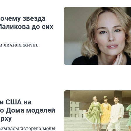
очему звезда
Маликова до сих
ем личная жизнь
ди США на
го Дома моделей
арху
азываем историю моды