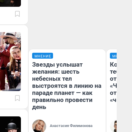
МНЕНИЕ
МНЕНИЕ
Звезды услышат
Колобо
желания: шесть
тебя бо
небесных тел
отложи
выстроятся в линию на
«Челов
параде планет — как
отзыв 
правильно провести
«челов
день
Анастасия Филимонова
На