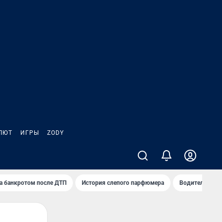
ЛЮТ
ИГРЫ
ZODY
а банкротом после ДТП
История слепого парфюмера
Водители пер