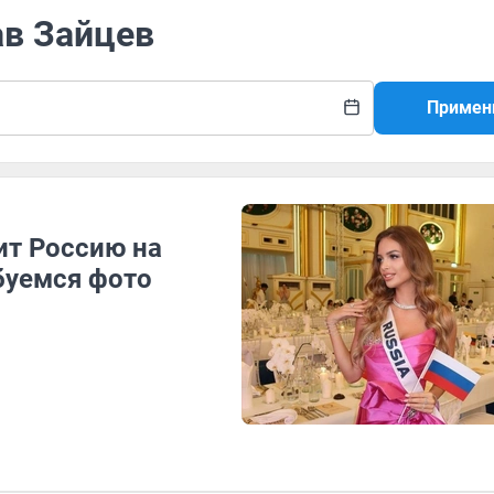
ав Зайцев
Примен
ит Россию на
буемся фото