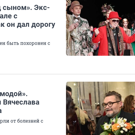
 сыном». Экс-
але с
к он дал дорогу
ен быть похоронен с
 модой».
и Вячеслава
а
ли от болезней с