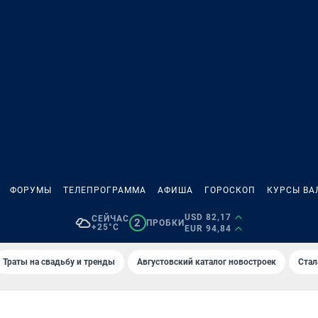
ФОРУМЫ
ТЕЛЕПРОГРАММА
АФИША
ГОРОСКОП
КУРСЫ ВА
USD 82,17
СЕЙЧАС
2
ПРОБКИ
+25°C
EUR 94,84
Траты на свадьбу и тренды
Августовский каталог новостроек
Стал