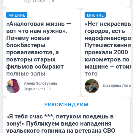
28 680
8
МНЕНИЕ
МНЕНИЕ
«Аналоговая жизнь —
«Нет некрасивы
вот что нам нужно».
городов, есть
Почему новые
недофинансиро
блокбастеры
Путешественни
проваливаются, а
проехали 2000
повторы старых
километров по 
фильмов собирают
машине — стоил
полные залы
того
Алёна Золотухина
Екатерина Литк
Журналист НГС
РЕКОМЕНДУЕМ
«Я тебя счас ***, петухом поедешь в
зону!» Публикуем видео нападения
уральского гопника на ветерана СВО