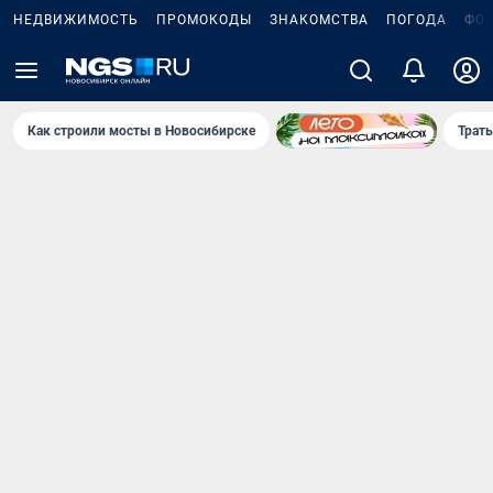
НЕДВИЖИМОСТЬ
ПРОМОКОДЫ
ЗНАКОМСТВА
ПОГОДА
ФО
Как строили мосты в Новосибирске
Траты