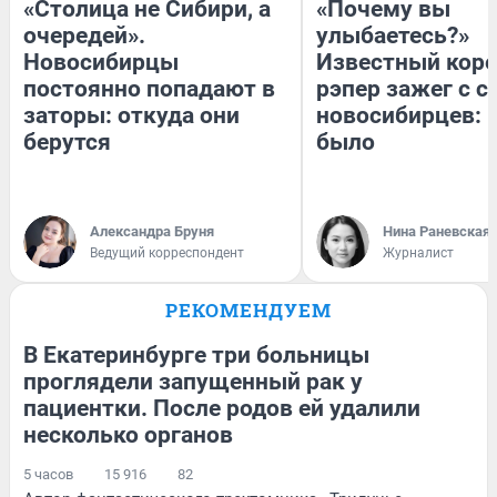
«Столица не Сибири, а
«Почему вы
очередей».
улыбаетесь?»
Новосибирцы
Известный кор
постоянно попадают в
рэпер зажег с 
заторы: откуда они
новосибирцев: к
берутся
было
Александра Бруня
Нина Раневская
Ведущий корреспондент
Журналист
РЕКОМЕНДУЕМ
В Екатеринбурге три больницы
проглядели запущенный рак у
пациентки. После родов ей удалили
несколько органов
5 часов
15 916
82