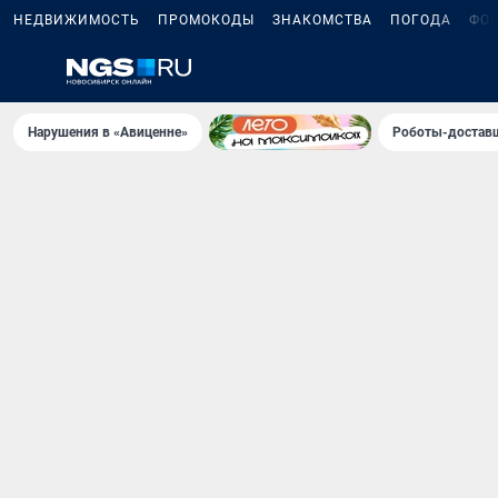
НЕДВИЖИМОСТЬ
ПРОМОКОДЫ
ЗНАКОМСТВА
ПОГОДА
ФО
Нарушения в «Авиценне»
Роботы-доставщ