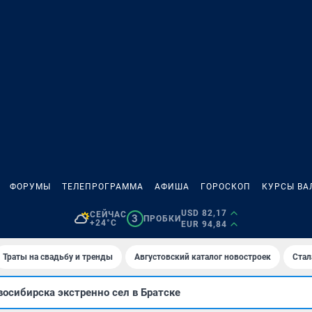
ФОРУМЫ
ТЕЛЕПРОГРАММА
АФИША
ГОРОСКОП
КУРСЫ ВА
USD 82,17
СЕЙЧАС
3
ПРОБКИ
+24°C
EUR 94,84
Траты на свадьбу и тренды
Августовский каталог новостроек
Стал
осибирска экстренно сел в Братске