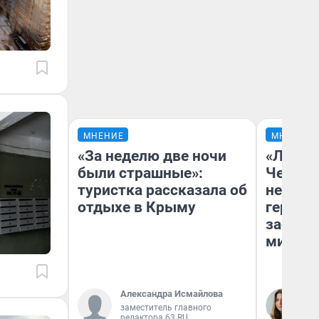
МНЕНИЕ
МНЕНИЕ
«За неделю две ночи
«Люди 
были страшные»:
Чем пр
туристка рассказала об
непоня
отдыхе в Крыму
герои 
застря
мистич
Александра Исмайлова
Ли
заместитель главного
Ре
редактора 63.RU