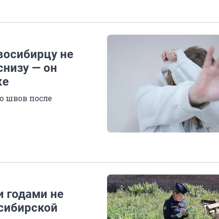
восибирцу не
снизу — он
ке
о швов после
и годами не
осибирской