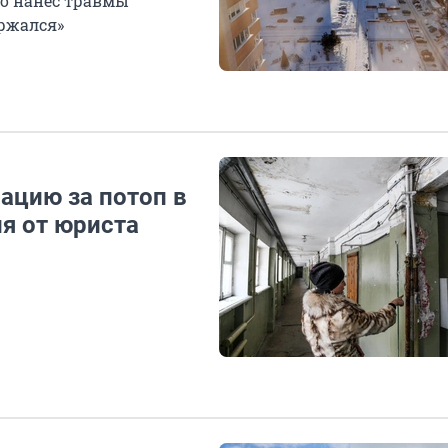
то нанес травмы
ержался»
ацию за потоп в
я от юриста