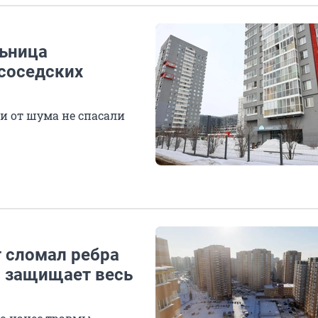
льница
 соседских
и от шума не спасали
т сломал ребра
но защищает весь