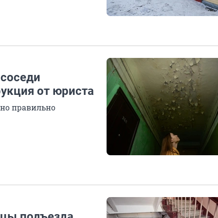
 соседи
рукция от юриста
жно правильно
ьцы подъезда