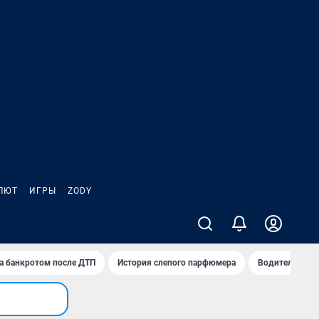
ЛЮТ
ИГРЫ
ZODY
а банкротом после ДТП
История слепого парфюмера
Водители пер