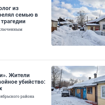
олог из
релял семью в
 трагедии
аключенным
и». Жители
войное убийство:
х
тябрьского района