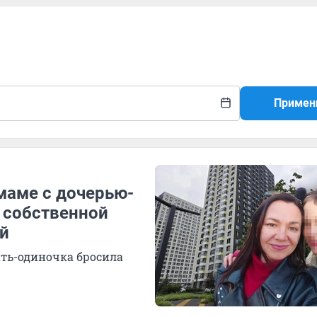
Примен
маме с дочерью-
 собственной
й
ать-одиночка бросила