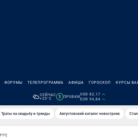
ФОРУМЫ
ТЕЛЕПРОГРАММА
АФИША
ГОРОСКОП
КУРСЫ ВА
USD 82,17
СЕЙЧАС
3
ПРОБКИ
+25°C
EUR 94,84
Траты на свадьбу и тренды
Августовский каталог новостроек
Стал
РРЕ