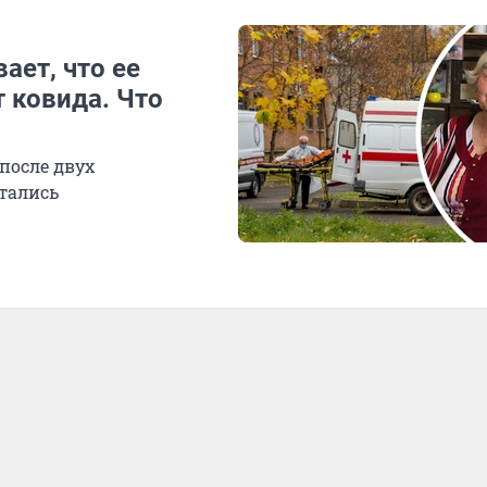
ает, что ее
 ковида. Что
после двух
тались