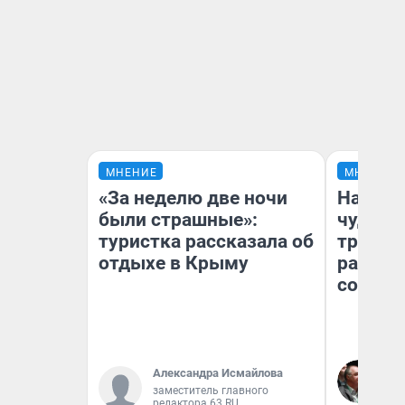
МНЕНИЕ
МНЕНИЕ
«За неделю две ночи
Наслед
были страшные»:
чудом 
туристка рассказала об
трансп
отдыхе в Крыму
разнес
советс
Ол
Александра Исмайлова
Бл
заместитель главного
вл
редактора 63.RU
би