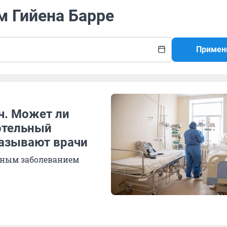
м Гийена Барре
Примен
ч. Может ли
ртельный
казывают врачи
сным заболеванием