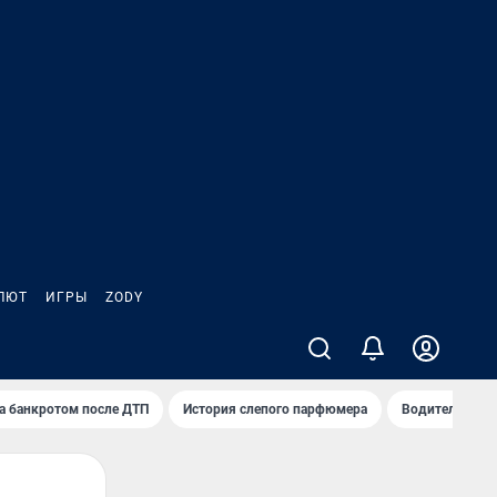
ЛЮТ
ИГРЫ
ZODY
а банкротом после ДТП
История слепого парфюмера
Водители пер