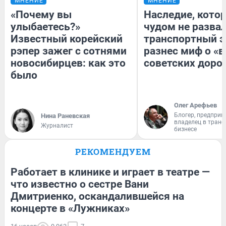
МНЕНИЕ
МНЕНИЕ
«Почему вы
Наследие, кото
улыбаетесь?»
чудом не разва
Известный корейский
транспортный э
рэпер зажег с сотнями
разнес миф о «
новосибирцев: как это
советских доро
было
Олег Арефьев
Блогер, предприн
Нина Раневская
владелец в тран
Журналист
бизнесе
РЕКОМЕНДУЕМ
Работает в клинике и играет в театре —
что известно о сестре Вани
Дмитриенко, оскандалившейся на
концерте в «Лужниках»