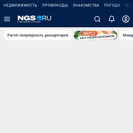
НЕДВИЖИМОСТЬ
ПРОМОКОДЫ
ЗНАКОМСТВА
ПОГОДА
ФО
Растет популярность дискаунтеров
Межд