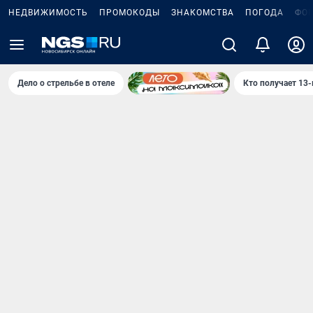
НЕДВИЖИМОСТЬ
ПРОМОКОДЫ
ЗНАКОМСТВА
ПОГОДА
ФО
Дело о стрельбе в отеле
Кто получает 13-