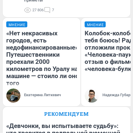
27 806
7
МНЕНИЕ
МНЕНИЕ
«Нет некрасивых
Колобок-колобо
городов, есть
тебя боюсь! Рад
недофинансированные».
отложили прок
Путешественники
«Человека-паук
проехали 2000
отзыв о фильме
километров по Уралу на
«человека-булк
машине — стоило ли оно
того
Екатерина Литкевич
Надежда Губарь
РЕКОМЕНДУЕМ
«Девчонки, вы испытываете судьбу»:
что творится в подпольной рюмочной