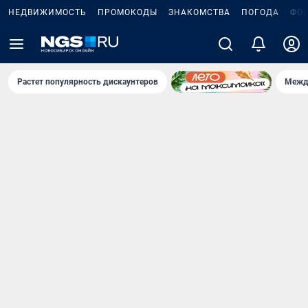
НЕДВИЖИМОСТЬ
ПРОМОКОДЫ
ЗНАКОМСТВА
ПОГОДА
ФО
Растет популярность дискаунтеров
Межд