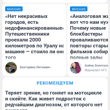
МНЕНИЕ
МНЕНИЕ
«Нет некрасивых
«Аналоговая жи
городов, есть
вот что нам нуж
недофинансированные».
Почему новые
Путешественники
блокбастеры
проехали 2000
проваливаются,
километров по Уралу на
повторы стары
машине — стоило ли оно
фильмов собир
того
полные залы
Алёна Золотухи
Екатерина Литкевич
Журналист НГС
РЕКОМЕНДУЕМ
Теряет зрение, но гоняет на мотоцикле
и скейте. Как живет подросток с
редчайшим диагнозом, от которого нет