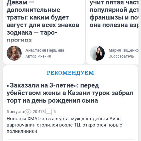
Девам —
учит пятая част
дополнительные
популярной дет
траты: каким будет
франшизы и по
август для всех знаков
она полезна вз
зодиака — таро-
прогноз
Анастасия Першина
Мария Тищенко
Автор мнения
Обозреватель
РЕКОМЕНДУЕМ
«Заказали на 3-летие»: перед
убийством жены в Казани турок забрал
торт на день рождения сына
5 августа
20 473
6
Новости ХМАО за 5 августа: муж дает деньги Айзе,
вартовчанин оголился возле ТЦ, откроются новые
поликлиники