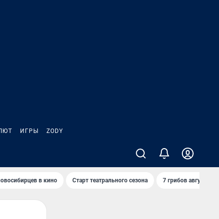
ЛЮТ
ИГРЫ
ZODY
овосибирцев в кино
Старт театрального сезона
7 грибов августа