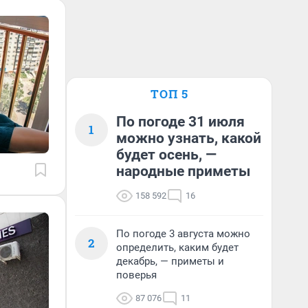
ТОП 5
По погоде 31 июля
1
можно узнать, какой
будет осень, —
народные приметы
158 592
16
По погоде 3 августа можно
2
определить, каким будет
декабрь, — приметы и
поверья
87 076
11