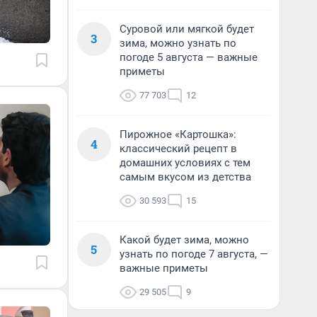
Суровой или мягкой будет
3
зима, можно узнать по
погоде 5 августа — важные
приметы
77 703
12
Пирожное «Картошка»:
4
классический рецепт в
домашних условиях с тем
самым вкусом из детства
30 593
15
Какой будет зима, можно
5
узнать по погоде 7 августа, —
важные приметы
29 505
9