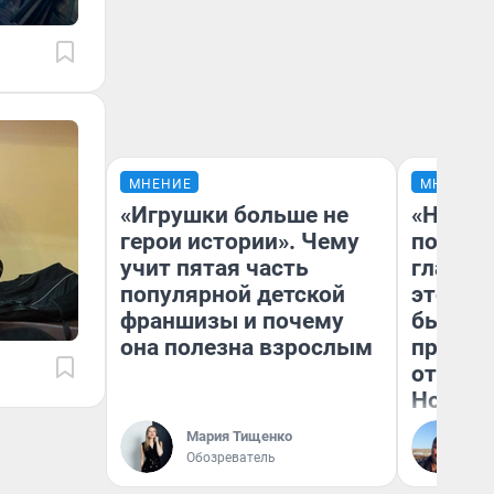
МНЕНИЕ
МНЕНИЕ
«Игрушки больше не
«Никог
герои истории». Чему
победи
учит пятая часть
главны
популярной детской
этого г
франшизы и почему
бьет р
она полезна взрослым
прокат
отзыв 
Нолана
Мария Тищенко
Ст
Обозреватель
Эк