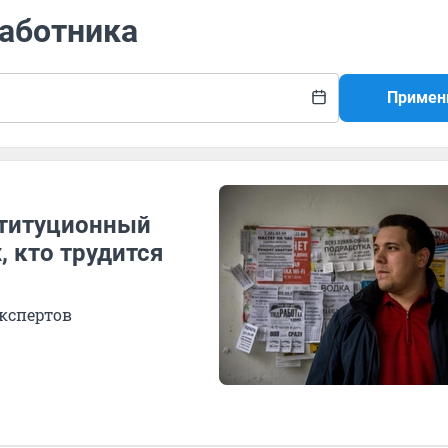
работника
Примен
ституционный
, кто трудится
экспертов