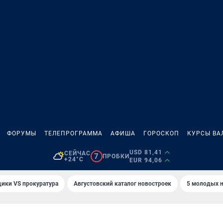
ФОРУМЫ
ТЕЛЕПРОГРАММА
АФИША
ГОРОСКОП
КУРСЫ ВА
USD 81,41
СЕЙЧАС
7
ПРОБКИ
+24°C
EUR 94,06
ики VS прокуратура
Августовский каталог новостроек
5 молодых н