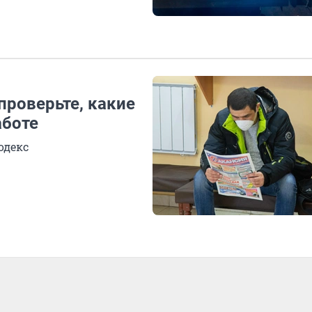
проверьте, какие
аботе
одекс