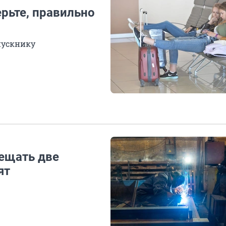
ерьте, правильно
пускнику
мещать две
ят