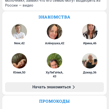
молочник», заявил что его семью могут выдворить из
России — видео
ЗНАКОМСТВА
New
,
42
Алёнушка
,
42
Ирина
,
46
Юлия
,
50
ХуЛиГаНкА
,
Докер
,
36
43
Начать знакомиться
ПРОМОКОДЫ