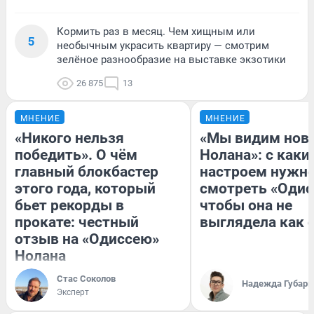
Кормить раз в месяц. Чем хищным или
5
необычным украсить квартиру — смотрим
зелёное разнообразие на выставке экзотики
26 875
13
МНЕНИЕ
МНЕНИЕ
«Никого нельзя
«Мы видим нов
победить». О чём
Нолана»: с каки
главный блокбастер
настроем нужн
этого года, который
смотреть «Одис
бьет рекорды в
чтобы она не
прокате: честный
выглядела как 
отзыв на «Одиссею»
Нолана
Стас Соколов
Надежда Губарь
Эксперт