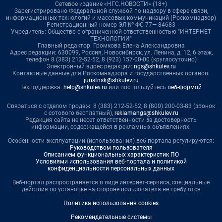
Сетевое издание «НГС.НОВОСТИ» (18+)
Зарегистрировано Федеральной службой по надзору в сфере связи,
информационных технологий и массовых коммуникаций (Роскомнадзор)
Регистрационный номер ЭЛ № ФС 77— 84683
Учредитель: Общество с ограниченной ответственностью "ИНТЕРНЕТ
ТЕХНОЛОГИИ"
Главный редактор: Громкова Елена Александровна
Адрес редакции: 630099, Россия, Новосибирск, ул. Ленина, д. 12, 6 этаж,
телефон 8 (383) 212-52-52, 8 (923) 157-00-00 (круглосуточно)
Электронный адрес редакции:
ngs@shkulev.ru
Контактные данные для Роскомнадзора и государственных органов:
juristnsk@shkulev.ru
Техподдержка:
help@shkulev.ru
или воспользуйтесь
веб-формой
Связаться с отделом продаж: 8 (383) 212-52-52, 8 (800) 200-03-83 (звонок
с сотового бесплатный),
reklamangs@shkulev.ru
Редакция сайта не несет ответственности за достоверность
информации, содержащейся в рекламных объявлениях.
Особенности эксплуатации (использования) веб-портала регулируются:
Руководством пользователя
Описанием функциональных характеристик ПО
Условиями использования веб-портала и политикой
конфиденциальности персональных данных
Веб-портал распространяется в виде интернет-сервиса, специальные
действия по установке на стороне пользователя не требуются
Политика использования cookies
Рекомендательные системы