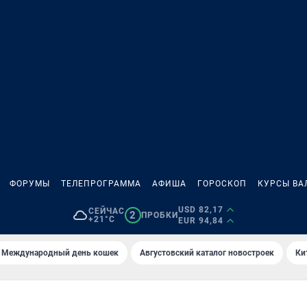
ФОРУМЫ
ТЕЛЕПРОГРАММА
АФИША
ГОРОСКОП
КУРСЫ ВА
USD 82,17
СЕЙЧАС
2
ПРОБКИ
+21°C
EUR 94,84
Международный день кошек
Августовский каталог новостроек
Ки