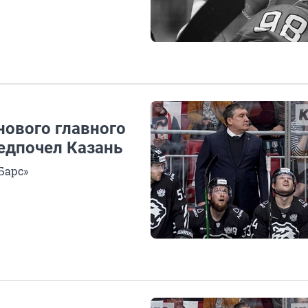
нового главного
едпочел Казань
Барс»