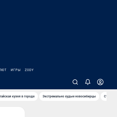
ЛЮТ
ИГРЫ
ZODY
тайская кухня в городе
Экстремально худые новосибирцы
Старт те