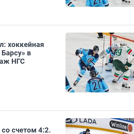
л: хоккейная
 Барсу» в
таж НГС
со счетом 4:2.