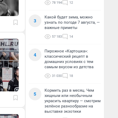
78 194
12
Какой будет зима, можно
3
узнать по погоде 7 августа, —
важные приметы
57 183
14
Пирожное «Картошка»:
4
классический рецепт в
домашних условиях с тем
самым вкусом из детства
31 030
18
Кормить раз в месяц. Чем
5
хищным или необычным
украсить квартиру — смотрим
зелёное разнообразие на
выставке экзотики