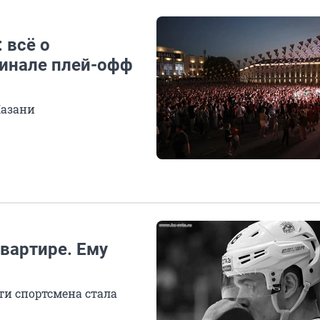
 всё о
финале плей-офф
Казани
вартире. Ему
и спортсмена стала