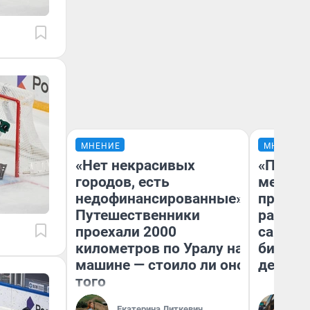
МНЕНИЕ
МНЕНИЕ
«Нет некрасивых
«Покуп
городов, есть
мешке»
недофинансированные».
предпр
Путешественники
рассказ
проехали 2000
самом 
километров по Уралу на
бизнес
машине — стоило ли оно
дешевы
того
На
Екатерина Литкевич