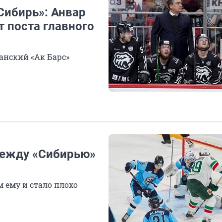
Сибирь»: Анвар
т поста главного
анский «Ак Барс»
между «Сибирью»
 ему и стало плохо