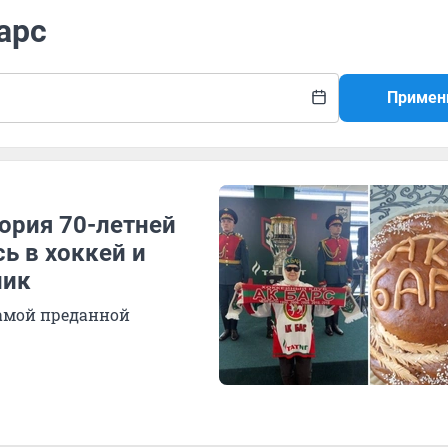
арс
Примен
ория 70-летней
ь в хоккей и
ник
амой преданной