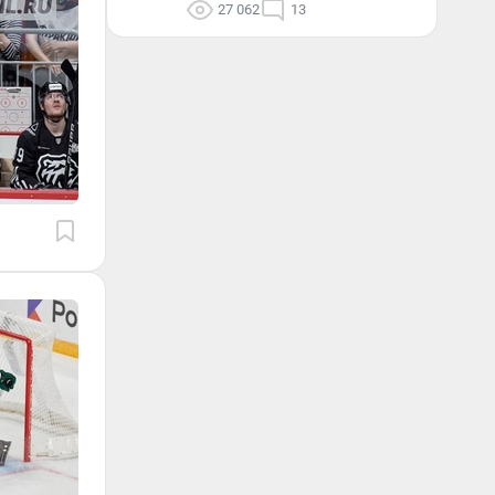
27 062
13