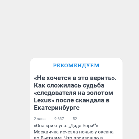
РЕКОМЕНДУЕМ
«Не хочется в это верить».
Как сложилась судьба
«следователя на золотом
Lexus» после скандала в
Екатеринбурге
2 часа
9 637
52
«Она крикнула: „Дядя Боря!“»
Москвичка исчезла ночью у океана
во Вьетнаме. Что произошло в