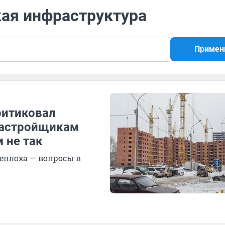
кая инфраструктура
Примен
ритиковал
застройщикам
 не так
еплоха — вопросы в