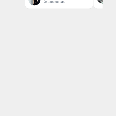
вл
Обозреватель
би