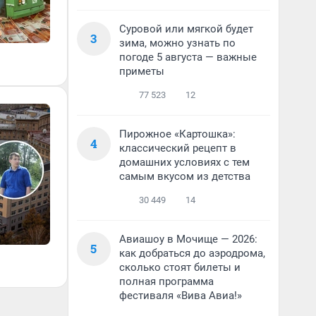
Суровой или мягкой будет
3
зима, можно узнать по
погоде 5 августа — важные
приметы
77 523
12
Пирожное «Картошка»:
4
классический рецепт в
домашних условиях с тем
самым вкусом из детства
30 449
14
Авиашоу в Мочище — 2026:
5
как добраться до аэродрома,
сколько стоят билеты и
полная программа
фестиваля «Вива Авиа!»