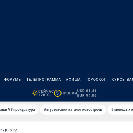
ФОРУМЫ
ТЕЛЕПРОГРАММА
АФИША
ГОРОСКОП
КУРСЫ ВА
USD 81,41
СЕЙЧАС
5
ПРОБКИ
+20°C
EUR 94,06
ики VS прокуратура
Августовский каталог новостроек
5 молодых н
РУКТУРА