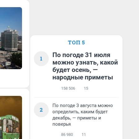
ТОП 5
По погоде 31 июля
1
можно узнать, какой
будет осень, —
народные приметы
158 506
15
По погоде 3 августа можно
2
определить, каким будет
декабрь, — приметы и
поверья
86 980
11