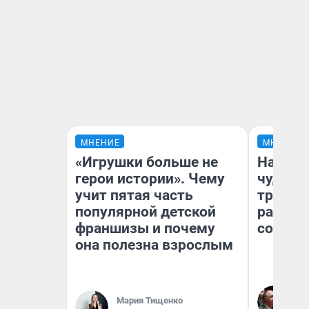
МНЕНИЕ
МНЕНИЕ
«Игрушки больше не
Наслед
герои истории». Чему
чудом 
учит пятая часть
трансп
популярной детской
разнес
франшизы и почему
советс
она полезна взрослым
Ол
Бл
Мария Тищенко