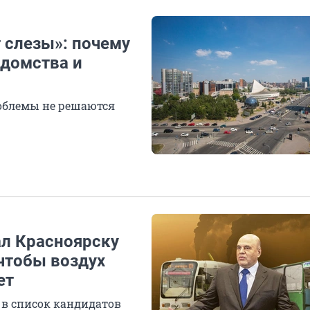
 слезы»: почему
едомства и
роблемы не решаются
л Красноярску
 чтобы воздух
ет
 в список кандидатов