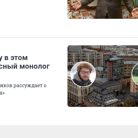
у в этом
есный монолог
иков рассуждает о
х»